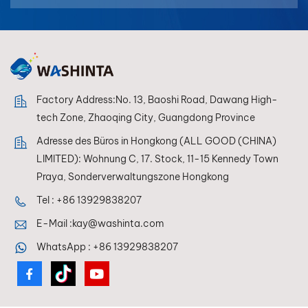
Transparenz, ein
glattes Finish und
kostengünstige
Leistung für
professionelle und
industrielle
Factory Address:No. 13, Baoshi Road, Dawang High-
Anwendungen.
tech Zone, Zhaoqing City, Guangdong Province
Adresse des Büros in Hongkong (ALL GOOD (CHINA)
LIMITED): Wohnung C, 17. Stock, 11-15 Kennedy Town
Praya, Sonderverwaltungszone Hongkong
Tel :
+86 13929838207
E-Mail :
kay@washinta.com
WhatsApp :
+86 13929838207