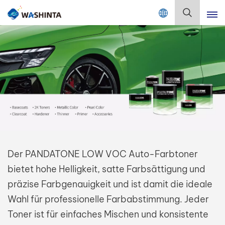
Mix Color Online
Deutsch
English
Français
Deutsch
Русский
Der PANDATONE LOW VOC Auto-Farbtoner
Español
bietet hohe Helligkeit, satte Farbsättigung und
Português
präzise Farbgenauigkeit und ist damit die ideale
Wahl für professionelle Farbabstimmung. Jeder
日本語
Toner ist für einfaches Mischen und konsistente
한국어