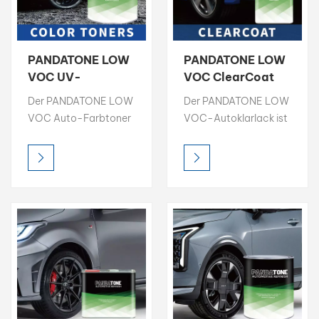
PANDATONE LOW
PANDATONE LOW
VOC UV-
VOC ClearCoat
beständiger
Hochglänzender,
Der PANDATONE LOW
Der PANDATONE LOW
Farbtoner 1K
schnell
VOC Auto-Farbtoner
VOC-Autoklarlack ist
Basislack
trocknender
bietet hohe Helligkeit,
eine schützende
Klarlack für die
satte Farbsättigung
Hochglanzschicht, die
Autoreparatur
und präzise
den Autolack vor
Farbgenauigkeit und
Beschädigungen
ist damit die ideale
schützt und
Wahl für professionelle
gleichzeitig seinen
Farbabstimmung.
Glanz verstärkt. Er
Jeder Toner ist für
trocknet schnell und
einfaches Mischen und
lässt sich leicht
konsistente Ergebnisse
auftragen.
konzipiert und für