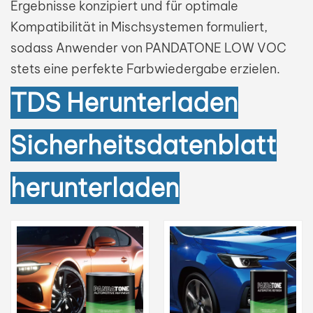
Ergebnisse konzipiert und für optimale
Kompatibilität in Mischsystemen formuliert,
بالعربية
sodass Anwender von PANDATONE LOW VOC
فارسی
stets eine perfekte Farbwiedergabe erzielen.
中文
TDS
Herunterladen
Sicherheitsdatenblatt
herunterladen