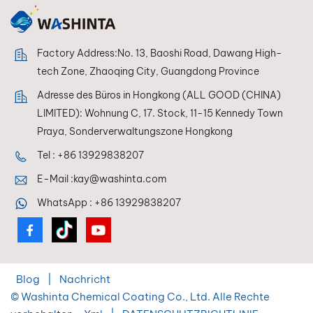
professionelle und
professionelle und
industrielle
industrielle
Anwendungen.
Anwendungen.
Factory Address:No. 13, Baoshi Road, Dawang High-
tech Zone, Zhaoqing City, Guangdong Province
Adresse des Büros in Hongkong (ALL GOOD (CHINA)
LIMITED): Wohnung C, 17. Stock, 11-15 Kennedy Town
Praya, Sonderverwaltungszone Hongkong
Tel :
+86 13929838207
E-Mail :
kay@washinta.com
WhatsApp :
+86 13929838207
Blog
|
Nachricht
© Washinta Chemical Coating Co., Ltd. Alle Rechte