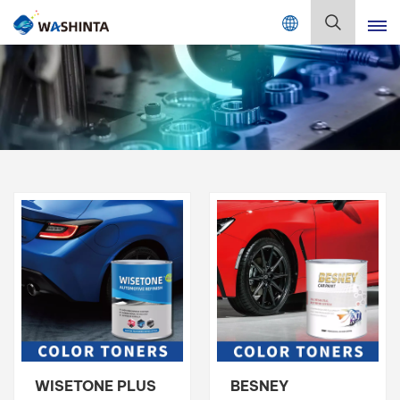
Mix Color Online
Deutsch
English
Français
Deutsch
Русский
Español
Português
日本語
WISETONE PLUS
BESNEY
한국어