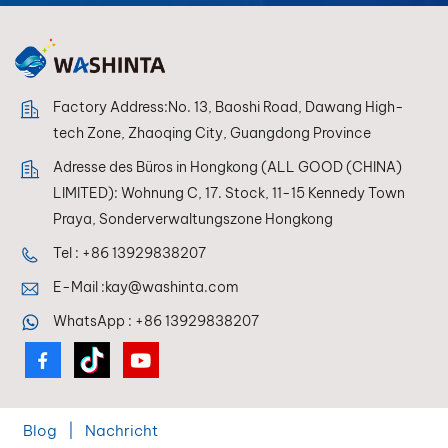
Lackierer jederzeit
eine perfekte
Farbwiedergabe
erzielen.
Factory Address:No. 13, Baoshi Road, Dawang High-
tech Zone, Zhaoqing City, Guangdong Province
Adresse des Büros in Hongkong (ALL GOOD (CHINA)
LIMITED): Wohnung C, 17. Stock, 11-15 Kennedy Town
Praya, Sonderverwaltungszone Hongkong
Tel :
+86 13929838207
E-Mail :
kay@washinta.com
WhatsApp :
+86 13929838207
Blog
|
Nachricht