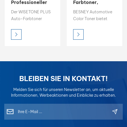
Professioneller
Farbtoner,
Farbtoner 1K
einfach zu
بالعربية
Der WISETONE PLUS
BESNEY Automotive
Basislack 2K
kombinierende
Auto-Farbtoner
Color Toner bietet
Decklack
Farbe, 1K-
فارسی
bietet hohe Helligkeit,
hohe Helligkeit, satte
Basislack, 2K-
satte Farbsättigung
Farbsättigung und
Decklack
中文
und präzise
präzise
Farbgenauigkeit und
Farbgenauigkeit und
ist damit die ideale
ist damit die ideale
Wahl für professionelle
Wahl für professionelle
Farbabstimmung.
Farbabstimmung.
Jeder Toner ist für
Entwickelt für
BLEIBEN SIE IN KONTAKT!
einfaches Mischen und
einfaches Mischen und
konsistente Ergebnisse
konsistente
Melden Sie sich für unseren Newsletter an, um aktuelle
konzipiert und für
Ergebnisse, sodass
Informationen, Werbeaktionen und Einblicke zu erhalten.
optimale
Lackierer jederzeit
Kompatibilität in
eine perfekte
Mischsystemen
Farbwiedergabe
formuliert, sodass
erzielen.