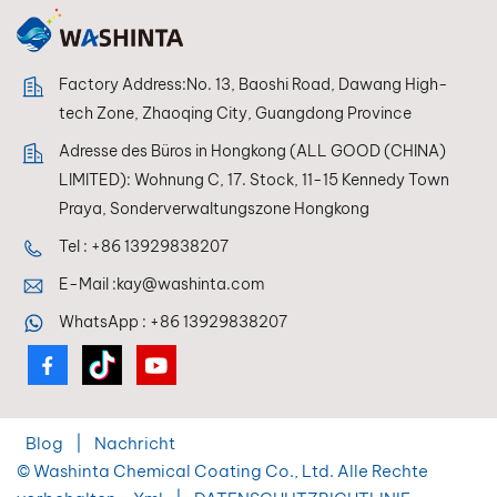
professionelle und
professionelle und
industrielle
industrielle
Anwendungen.
Anwendungen.
Factory Address:No. 13, Baoshi Road, Dawang High-
tech Zone, Zhaoqing City, Guangdong Province
Adresse des Büros in Hongkong (ALL GOOD (CHINA)
LIMITED): Wohnung C, 17. Stock, 11-15 Kennedy Town
Praya, Sonderverwaltungszone Hongkong
Tel :
+86 13929838207
E-Mail :
kay@washinta.com
WhatsApp :
+86 13929838207
Blog
|
Nachricht
© Washinta Chemical Coating Co., Ltd. Alle Rechte