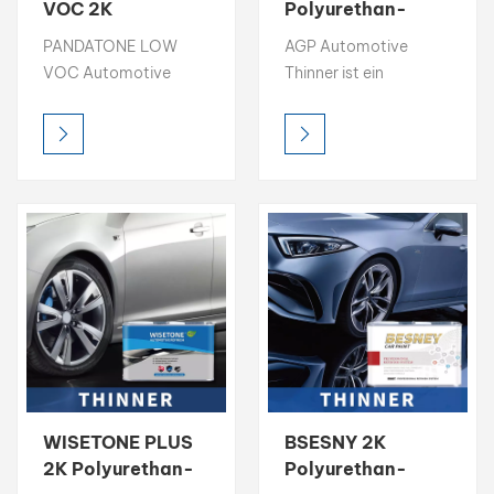
VOC 2K
Polyurethan-
Polyurethan-
Farbverdünner
بالعربية
PANDATONE LOW
AGP Automotive
Farbverdünner,
Starker
VOC Automotive
Thinner ist ein
starkes
Lösungsverdünner
فارسی
Thinner ist ein
hochwertiges
Lösungsmittelverdünner
hochwertiges
Lösungsmittel zur
中文
Lösungsmittel zur
Optimierung von
Optimierung von
Farbfluss, Verlauf und
Farbfluss, Verlauf und
Auftragung bei der
Auftragung bei der
Autoreparaturlackierung.
Autoreparaturlackierung.
Dank seiner starken
Dank seiner starken
Lösekraft und seiner
Lösekraft und seiner
100 %
100 %
lösemittelbasierten
lösemittelbasierten
Zusammensetzung
Zusammensetzung
sorgt es für
sorgt es für
hervorragende
WISETONE PLUS
BSESNY 2K
hervorragende
Transparenz, ein
2K Polyurethan-
Polyurethan-
Transparenz, ein
glattes Finish und eine