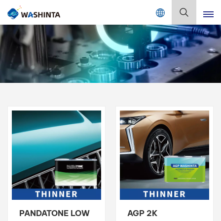
Mix Color Online
Deutsch
English
Français
Deutsch
Русский
Español
Português
日本語
PANDATONE LOW
AGP 2K
한국어