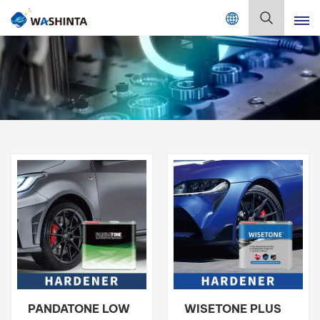
Mix Color Online
Deutsch
English
Français
Deutsch
Русский
Español
Português
日本語
PANDATONE LOW
WISETONE PLUS
한국어