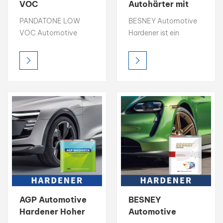
VOC
Autohärter mit
Automobilhärter
hohem
بالعربية
PANDATONE LOW
BESNEY Automotive
Hoher
Feststoffgehalt,
VOC Automotive
Hardener ist ein
Feststoffgehalt
vergilbungsfreier
فارسی
Hardener ist ein
erstklassiges
Vergilbungshemmender
Härter
Premium-Härter, der
Härtungsmittel, das
Härter
中文
entwickelt wurde, um
Klarlacken und
Klarlacken und Farben
Autolacken
für Autos
außergewöhnliche
außergewöhnliche
Härte, Haltbarkeit und
Härte, Haltbarkeit und
Vergilbungsschutz
Vergilbungsschutz zu
verleiht.
verleihen.
AGP Automotive
BESNEY
Hardener Hoher
Automotive