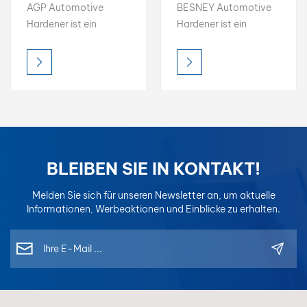
Feststoffgehalt
Hardener High
AGP Automotive
BESNEY Automotive
Anti-
Solid Content
Hardener ist ein
Hardener ist ein
Vergilbungshärter
Anti-Yellowing
erstklassiges
erstklassiges
Härter
Härtungsmittel, das
Härtungsmittel, das
Klarlacken und
Klarlacken und
Autolacken
Autolacken
außergewöhnliche
außergewöhnliche
Härte, Haltbarkeit und
Härte, Haltbarkeit und
Vergilbungsschutz
Vergilbungsschutz
verleiht.
verleiht.
BLEIBEN SIE IN KONTAKT!
Melden Sie sich für unseren Newsletter an, um aktuelle
Informationen, Werbeaktionen und Einblicke zu erhalten.