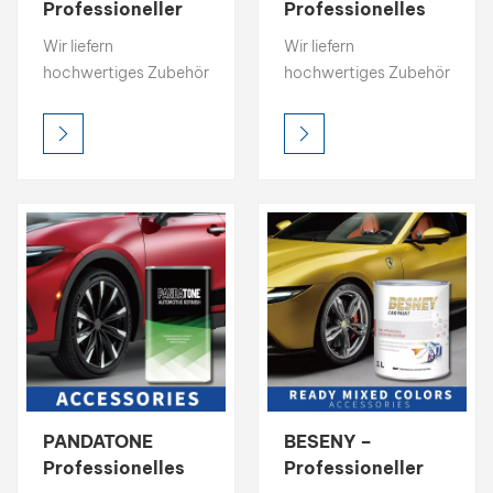
Professioneller
Professionelles
Lieferant von
Autoreparaturzubehör
بالعربية
Wir liefern
Wir liefern
Autoreparaturzubehör
hochwertiges Zubehör
hochwertiges Zubehör
فارسی
für die
für die
Karosseriereparatur:
Karosseriereparatur:
中文
Nitrospachtel,
Nitrospachtel,
Mischklarlack,
Mischklarlack,
Entfetter, 1K-
Entfetter, 1K-
Bindemittel und mehr.
Bindemittel und mehr.
Sorgen Sie für ein
Sorgen Sie für ein
perfektes Finish.
perfektes Finish.
Fordern Sie TDS und
Fordern Sie TDS und
kostenlose Muster an.
kostenlose Muster an.
PANDATONE
BESENY –
Professionelles
Professioneller