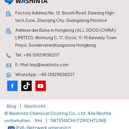
Factory Address:No. 13, Baoshi Road, Dawang High-
tech Zone, Zhaoqing City, Guangdong Province
Adresse des Büros in Hongkong (ALL GOOD (CHINA)
LIMITED): Wohnung C, 17. Stock, 11-15 Kennedy Town
Praya, Sonderverwaltungszone Hongkong
Tel :
+86 13929838207
E-Mail :
kay@washinta.com
WhatsApp :
+86 13929838207
Blog
|
Nachricht
© Washinta Chemical Coating Co., Ltd. Alle Rechte
vorbehalten.
Xml
|
DATENSCHUTZRICHTLINIE
IPv6-Netzwerk unterstützt