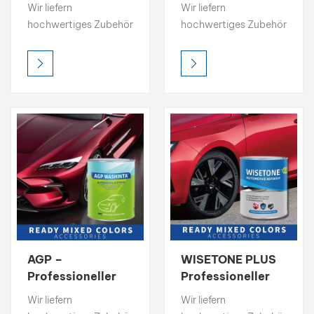
Autoreparaturzubehör
Lieferant von
Wir liefern
Wir liefern
Autoreparaturzubehör
hochwertiges Zubehör
hochwertiges Zubehör
für die
für die
Karosseriereparatur:
Karosseriereparatur:
Nitrospachtel,
Nitrospachtel,
Mischklarlack,
Mischklarlack,
Entfetter, 1K-
Entfetter, 1K-
Bindemittel und mehr.
Bindemittel und mehr.
Sorgen Sie für ein
Sorgen Sie für ein
perfektes Finish.
perfektes Finish.
Fordern Sie TDS und
Fordern Sie TDS und
kostenlose Muster an.
kostenlose Muster an.
AGP –
WISETONE PLUS
Professioneller
Professioneller
Lieferant von
Lieferant von
Wir liefern
Wir liefern
Autoreparaturzubehör
Autoreparaturzubehör