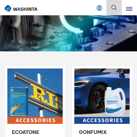
Mix Color Online
Deutsch
English
Français
Deutsch
Русский
Español
Português
日本語
ECOATONE
GONFUMIX
한국어