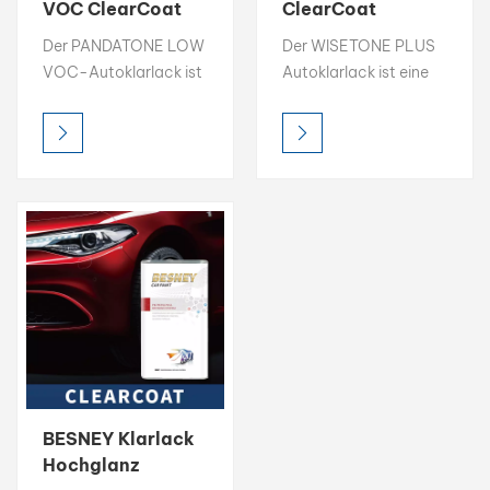
VOC ClearCoat
ClearCoat
Hochglänzender,
Hochglanz-
بالعربية
Der PANDATONE LOW
Der WISETONE PLUS
schnell
Klarlack für die
VOC-Autoklarlack ist
Autoklarlack ist eine
trocknender
Autoreparatur,
فارسی
eine schützende
schützende
Klarlack für die
schnelltrocknend
Hochglanzschicht, die
Hochglanzschicht, die
Autoreparatur
中文
den Autolack vor
den Autolack vor
Beschädigungen
Beschädigungen
schützt und
schützt und
gleichzeitig seinen
gleichzeitig seinen
Glanz verstärkt. Er
Glanz verstärkt. Er
trocknet schnell und
trocknet schnell und
lässt sich leicht
lässt sich leicht
auftragen.
auftragen.
BESNEY Klarlack
Hochglanz