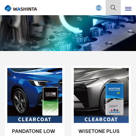
Mix Color Online
Deutsch
English
Français
Deutsch
Русский
Español
Português
日本語
PANDATONE LOW
WISETONE PLUS
한국어