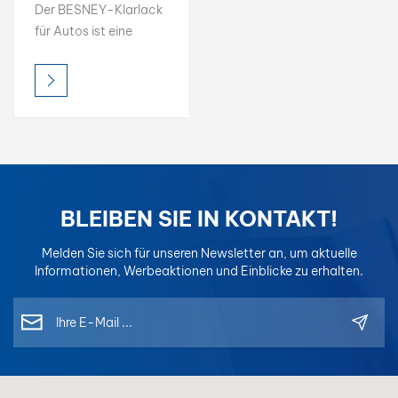
Schnelltrocknender
Der BESNEY-Klarlack
Autoklarlack
für Autos ist eine
schützende
Hochglanzschicht, die
den Autolack vor
Beschädigungen
schützt und
gleichzeitig seinen
Glanz verstärkt. Er
trocknet schnell und
BLEIBEN SIE IN KONTAKT!
lässt sich leicht
auftragen.
Melden Sie sich für unseren Newsletter an, um aktuelle
Informationen, Werbeaktionen und Einblicke zu erhalten.