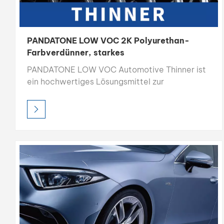
PANDATONE LOW VOC 2K Polyurethan-
Farbverdünner, starkes
Lösungsmittelverdünner
PANDATONE LOW VOC Automotive Thinner ist
ein hochwertiges Lösungsmittel zur
Optimierung von Farbfluss, Verlauf und
Auftragung bei der Autoreparaturlackierung.
Dank seiner starken Lösekraft und seiner 100 %
lösemittelbasierten Zusammensetzung sorgt
es für hervorragende Transparenz, ein glattes
Finish und kostengünstige Leistung für
professionelle und industrielle Anwendungen.