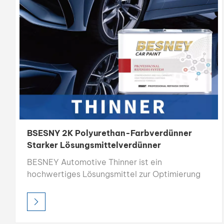
BSESNY 2K Polyurethan-Farbverdünner
Starker Lösungsmittelverdünner
BESNEY Automotive Thinner ist ein
hochwertiges Lösungsmittel zur Optimierung
von Farbfluss, Verlauf und Auftragung bei der
Autoreparaturlackierung. Dank seiner starken
Lösekraft und seiner 100 % lösemittelbasierten
Zusammensetzung sorgt es für hervorragende