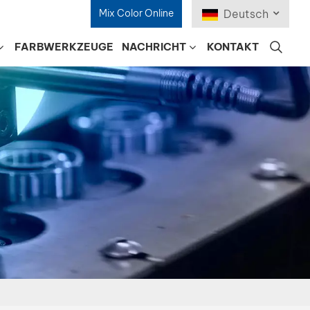
Mix Color Online
Deutsch
FARBWERKZEUGE
NACHRICHT
KONTAKT
English
Français
Deutsch
Русский
Español
Português
日本語
한국어