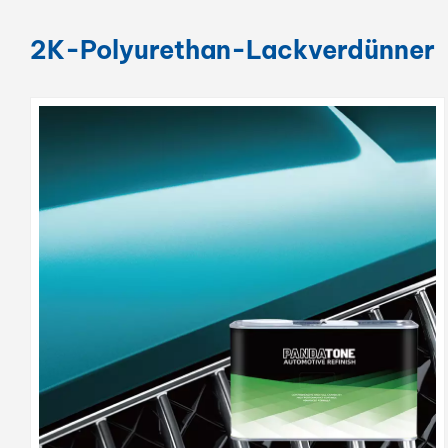
2K-Polyurethan-Lackverdünner