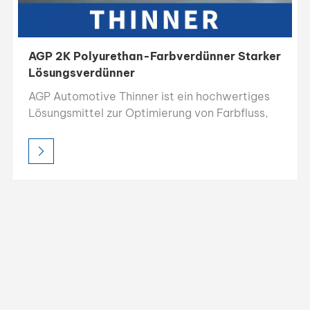
AGP 2K Polyurethan-Farbverdünner Starker
Lösungsverdünner
AGP Automotive Thinner ist ein hochwertiges
Lösungsmittel zur Optimierung von Farbfluss,
Verlauf und Auftragung bei der
Autoreparaturlackierung. Dank seiner starken
Lösekraft und seiner 100 % lösemittelbasierten
Zusammensetzung sorgt es für hervorragende
Transparenz, ein glattes Finish und eine
kostengünstige Leistung für professionelle und
industrielle Anwendungen.