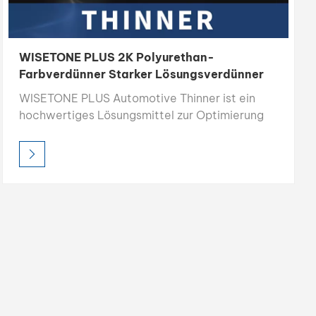
WISETONE PLUS 2K Polyurethan-
Farbverdünner Starker Lösungsverdünner
WISETONE PLUS Automotive Thinner ist ein
hochwertiges Lösungsmittel zur Optimierung
von Farbfluss, Verlauf und Auftragung bei der
Autoreparaturlackierung. Dank seiner starken
Lösekraft und seiner 100 % lösemittelbasierten
Zusammensetzung sorgt es für hervorragende
Transparenz, ein glattes Finish und
kostengünstige Leistung für professionelle und
industrielle Anwendungen.