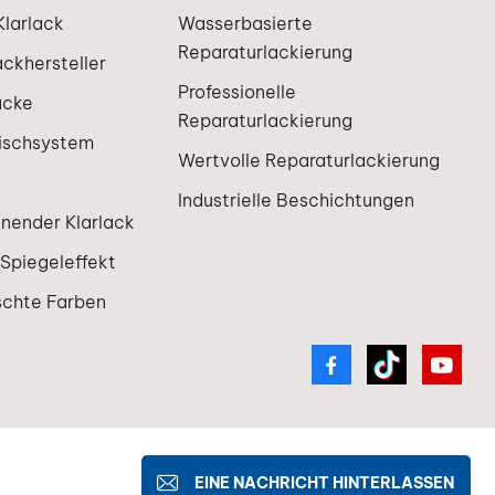
larlack
Wasserbasierte
Reparaturlackierung
ackhersteller
Professionelle
acke
Reparaturlackierung
ischsystem
Wertvolle Reparaturlackierung
Industrielle Beschichtungen
knender Klarlack
 Spiegeleffekt
schte Farben
IPv6-Netzwerk unterstützt
EINE NACHRICHT HINTERLASSEN