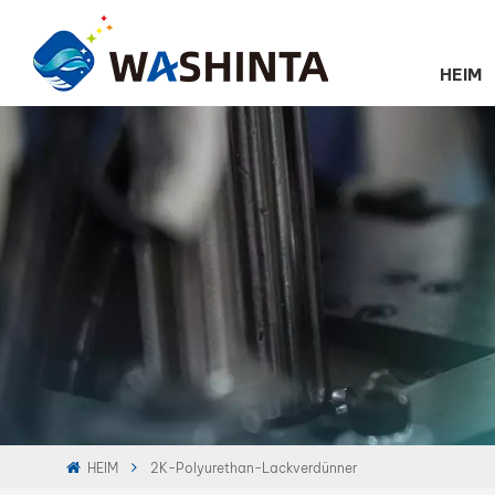
HEIM
HEIM
2K-Polyurethan-Lackverdünner