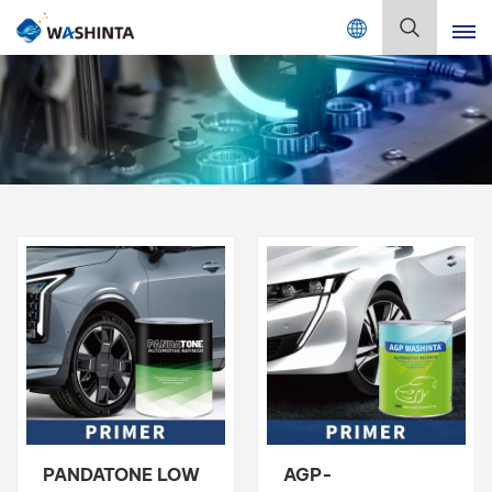
Mix Color Online
Deutsch
English
Français
Deutsch
Русский
Español
Português
日本語
PANDATONE LOW
AGP-
한국어