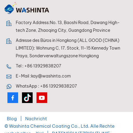
eine dauerhafte
Grundlage für eine
Grundlage für eine
dauerhafte
dauerhafte
Lackleistung.
Factory Address:No. 13, Baoshi Road, Dawang High-
Lackleistung.
tech Zone, Zhaoqing City, Guangdong Province
Adresse des Büros in Hongkong (ALL GOOD (CHINA)
LIMITED): Wohnung C, 17. Stock, 11-15 Kennedy Town
Praya, Sonderverwaltungszone Hongkong
Tel :
+86 13929838207
E-Mail :
kay@washinta.com
WhatsApp :
+86 13929838207
Blog
|
Nachricht
© Washinta Chemical Coating Co., Ltd. Alle Rechte