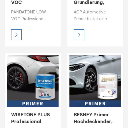
VOC
Grundierung,
Professionelle
hohe Deckkraft,
بالعربية
PANDATONE LOW
AGP Automotive
Grundierung
schnelltrocknende
VOC Professional
Primer bietet eine
Hochdeckende
Autogrundierung
فارسی
Automotive Primer
hervorragende
Autogrundierung
bietet eine
Oberflächenvorbereitung
中文
hervorragende
mit hoher Deckkraft,
Oberflächenvorbereitung
starker Füllkraft und
mit hoher Deckkraft,
schneller
starker Füllkraft und
Trocknungszeit. Die
schneller
leicht schleifbare
Trocknungszeit. Die
Formel sorgt für eine
leicht schleifbare
glatte Basis und
Formel sorgt für eine
verbessert die
glatte Basis und
Haftung und die
verbessert die
Gesamtqualität des
Haftung und die
Decklacks. Dieser
WISETONE PLUS
BESNEY Primer
Gesamtqualität des
Primer wurde für den
Professional
Hochdeckender,
Decklacks. Dieser
professionellen Einsatz