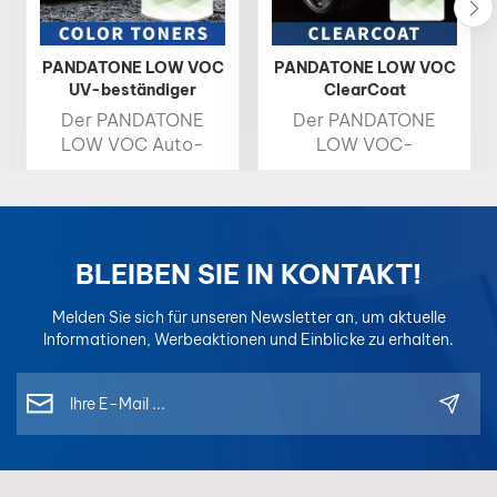
PANDATONE LOW VOC
PANDATONE LOW VOC
UV-beständiger
ClearCoat
Farbtoner 1K Basislack
Hochglänzender,
Der PANDATONE
Der PANDATONE
schnell trocknender
LOW VOC Auto-
LOW VOC-
Klarlack für die
Farbtoner bietet
Autoklarlack ist eine
Autoreparatur
hohe Helligkeit, satte
schützende
Farbsättigung und
Hochglanzschicht,
präzise
die den Autolack vor
Farbgenauigkeit und
Beschädigungen
BLEIBEN SIE IN KONTAKT!
ist damit die ideale
schützt und
Wahl für
gleichzeitig seinen
Melden Sie sich für unseren Newsletter an, um aktuelle
professionelle
Glanz verstärkt. Er
Informationen, Werbeaktionen und Einblicke zu erhalten.
Farbabstimmung.
trocknet schnell und
Jeder Toner ist für
lässt sich leicht
einfaches Mischen
auftragen.
und konsistente
Ergebnisse konzipiert
und für optimale