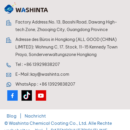
Kompatibilität in
Mischsystemen
formuliert, sodass
Factory Address:No. 13, Baoshi Road, Dawang High-
Anwender von
PANDATONE LOW
tech Zone, Zhaoqing City, Guangdong Province
VOC stets eine
Adresse des Büros in Hongkong (ALL GOOD (CHINA)
perfekte
LIMITED): Wohnung C, 17. Stock, 11-15 Kennedy Town
Farbwiedergabe
erzielen.
Praya, Sonderverwaltungszone Hongkong
Tel :
+86 13929838207
E-Mail :
kay@washinta.com
WhatsApp :
+86 13929838207
Blog
|
Nachricht
© Washinta Chemical Coating Co., Ltd. Alle Rechte