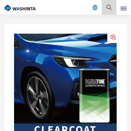
Mix Color Online
Deutsch
English
Français
Deutsch
Русский
Español
Português
日本語
한국어