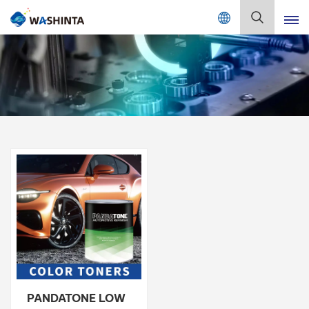
Mix Color Online
Deutsch
English
Français
Deutsch
Русский
Español
Português
日本語
PANDATONE LOW
한국어