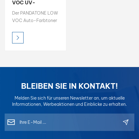
VOC UV-
beständiger
بالعربية
Der PANDATONE LOW
Farbtoner 1K
VOC Auto-Farbtoner
Basislack
فارسی
bietet hohe Helligkeit,
satte Farbsättigung
中文
und präzise
Farbgenauigkeit und
ist damit die ideale
Wahl für professionelle
Farbabstimmung.
Jeder Toner ist für
BLEIBEN SIE IN KONTAKT!
einfaches Mischen und
konsistente Ergebnisse
Melden Sie sich für unseren Newsletter an, um aktuelle
konzipiert und für
Informationen, Werbeaktionen und Einblicke zu erhalten.
optimale
Kompatibilität in
Mischsystemen
formuliert, sodass