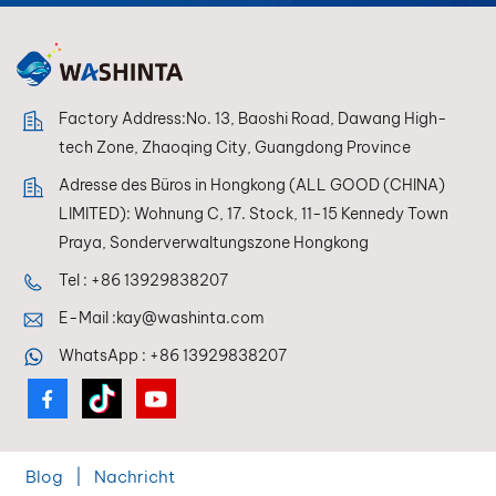
Anwender von
PANDATONE LOW
VOC stets eine
perfekte
Farbwiedergabe
Factory Address:No. 13, Baoshi Road, Dawang High-
erzielen.
tech Zone, Zhaoqing City, Guangdong Province
Adresse des Büros in Hongkong (ALL GOOD (CHINA)
LIMITED): Wohnung C, 17. Stock, 11-15 Kennedy Town
Praya, Sonderverwaltungszone Hongkong
Tel :
+86 13929838207
E-Mail :
kay@washinta.com
WhatsApp :
+86 13929838207
Blog
|
Nachricht