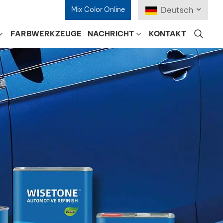
Mix Color Online
Deutsch
FARBWERKZEUGE
NACHRICHT
KONTAKT
English
Français
Deutsch
Русский
Español
Português
日本語
한국어