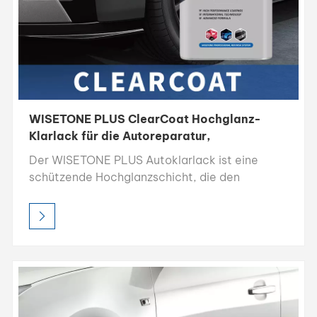
WISETONE PLUS ClearCoat Hochglanz-
Klarlack für die Autoreparatur,
schnelltrocknend
Der WISETONE PLUS Autoklarlack ist eine
schützende Hochglanzschicht, die den
Autolack vor Beschädigungen schützt und
gleichzeitig seinen Glanz verstärkt. Er trocknet
schnell und lässt sich leicht auftragen.