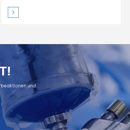
Mischklarlack, Entfetter, 1K-Bindemittel und
mehr. Sorgen Sie für ein perfektes Finish.
Fordern Sie TDS und kostenlose Muster an.
T!
erbeaktionen und