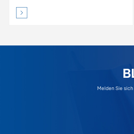
Oberflächenvorbereitung mit hoher Deckkraft,
starker Füllkraft und schneller Trocknungszeit.
Die leicht schleifbare Formel sorgt für eine
glatte Basis und verbessert die Haftung und
die Gesamtqualität des Decklacks. Diese für
den professionellen Einsatz konzipierte
Grundierung schafft eine dauerhafte Grundlage
für eine dauerhafte Lackleistung.
B
Melden Sie sich