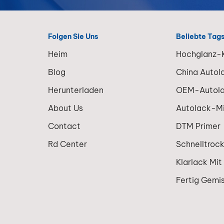
Folgen Sie Uns
Beliebte Tag
Heim
Hochglanz-K
Blog
China Autol
Herunterladen
OEM-Autol
About Us
Autolack-M
Contact
DTM Primer
Rd Center
Schnelltroc
Klarlack Mit
Fertig Gemi