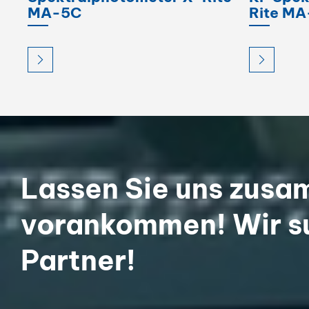
MA-5C
Rite MA
Lassen Sie uns zus
vorankommen! Wir s
Partner!