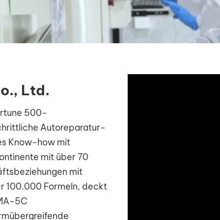
., Ltd.
ortune 500-
rittliche Autoreparatur-
les Know-how mit
Kontinente mit über 70
äftsbeziehungen mit
er 100.000 Formeln, deckt
n MA-5C
ormübergreifende