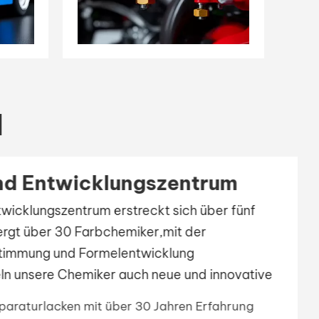
N
d Entwicklungszentrum
cklungszentrum erstreckt sich über fünf
t über 30 Farbchemiker,mit der
timmung und Formelentwicklung
n unsere Chemiker auch neue und innovative
n, um unsere Zukunft und die des Planeten zu
araturlacken mit über 30 Jahren Erfahrung
e grüneWirtschaft, in der wir umweltfreundliche