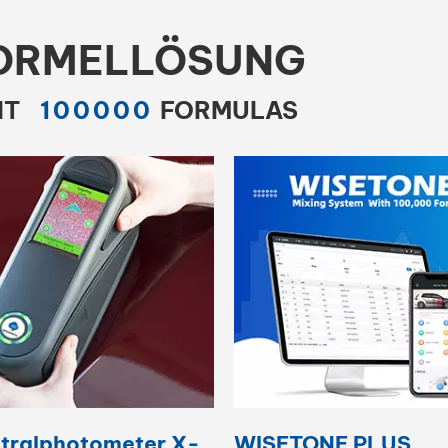
FORMELLÖSUNG
IT
1
0
0
0
0
0
FORMULAS
tralphotometer X-
WISETONE PLUS