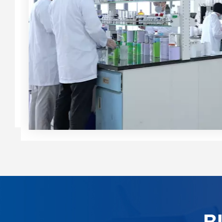
-
s
B