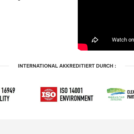
T12 mit 12 Winkel
ormeln.
INTERNATIONAL AKKREDITIERT DURCH :