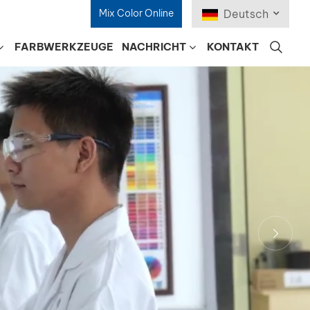
Mix Color Online
Deutsch
FARBWERKZEUGE
NACHRICHT
KONTAKT
English
Français
Deutsch
Русский
Español
Português
日本語
한국어