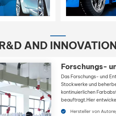
R&D AND INNOVATIO
Forschungs- un
Das Forschungs- und Entwi
Stockwerke und beherberg
kontinuierlichen Farbabs
beauftragt.Hier entwickel
umweltfreundlicheLösunge
Hersteller von Autorep
sichern. Wir verfolgen ein