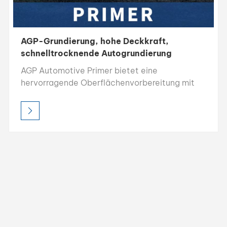
AGP-Grundierung, hohe Deckkraft,
schnelltrocknende Autogrundierung
AGP Automotive Primer bietet eine
hervorragende Oberflächenvorbereitung mit
hoher Deckkraft, starker Füllkraft und schneller
Trocknungszeit. Die leicht schleifbare Formel
sorgt für eine glatte Basis und verbessert die
Haftung und die Gesamtqualität des
Decklacks. Dieser Primer wurde für den
professionellen Einsatz entwickelt und schafft
eine dauerhafte Grundlage für eine dauerhafte
Lackleistung.