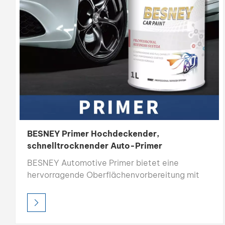
BESNEY Primer Hochdeckender,
schnelltrocknender Auto-Primer
BESNEY Automotive Primer bietet eine
hervorragende Oberflächenvorbereitung mit
hoher Deckkraft, starker Füllkraft und schneller
Trocknungszeit. Die leicht schleifbare Formel
sorgt für eine glatte Basis und verbessert die
Haftung und die Gesamtqualität des