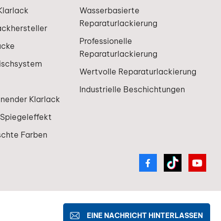
larlack
Wasserbasierte
Reparaturlackierung
ackhersteller
Professionelle
acke
Reparaturlackierung
ischsystem
Wertvolle Reparaturlackierung
Industrielle Beschichtungen
knender Klarlack
 Spiegeleffekt
schte Farben
IPv6-Netzwerk unterstützt
EINE NACHRICHT HINTERLASSEN