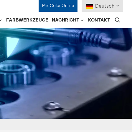
Mix Color Online
Deutsch
FARBWERKZEUGE
NACHRICHT
KONTAKT
English
Français
Deutsch
Русский
Español
Português
日本語
한국어