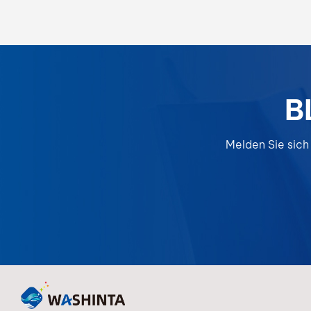
Decklacks. Dieser Primer wurde für den
professionellen Einsatz entwickelt und schafft
eine dauerhafte Grundlage für eine dauerhafte
Lackleistung.
B
Melden Sie sich