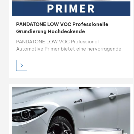
PANDATONE LOW VOC Professionelle
Grundierung Hochdeckende
Autogrundierung
PANDATONE LOW VOC Professional
Automotive Primer bietet eine hervorragende
Oberflächenvorbereitung mit hoher Deckkraft,
starker Füllkraft und schneller Trocknungszeit.
Die leicht schleifbare Formel sorgt für eine
glatte Basis und verbessert die Haftung und
die Gesamtqualität des Decklacks. Dieser
Primer wurde für den professionellen Einsatz
entwickelt und schafft eine dauerhafte
Grundlage für eine dauerhafte Lackleistung.