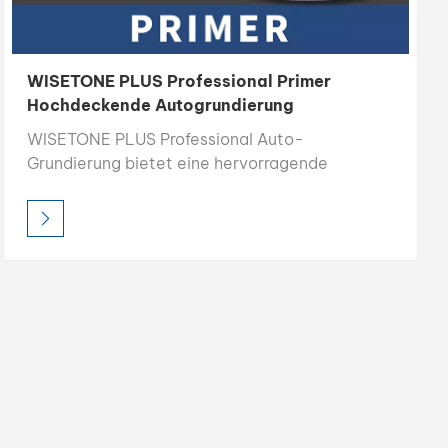
WISETONE PLUS Professional Primer
Hochdeckende Autogrundierung
WISETONE PLUS Professional Auto-
Grundierung bietet eine hervorragende
Oberflächenvorbereitung mit hoher Deckkraft,
starker Füllkraft und schneller Trocknungszeit.
Die leicht schleifbare Formel sorgt für eine
glatte Basis und verbessert die Haftung und
die Gesamtqualität des Decklacks. Diese für
den professionellen Einsatz konzipierte
Grundierung schafft eine dauerhafte Grundlage
für eine dauerhafte Lackleistung.