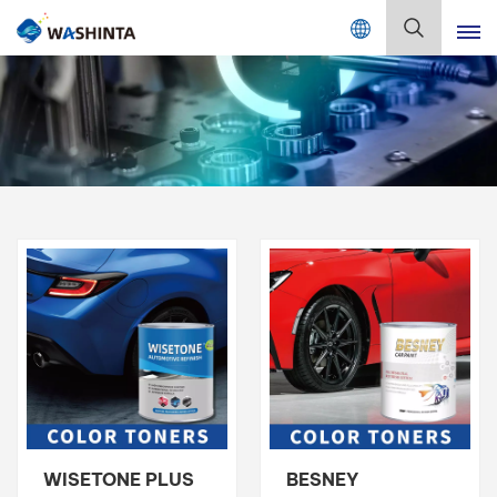
Mix Color Online
Deutsch
English
Français
Deutsch
Русский
Español
Português
日本語
WISETONE PLUS
BESNEY
한국어