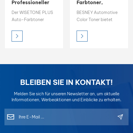
Professioneller
Farbtoner,
Farbtoner 1K
einfach zu
بالعربية
Der WISETONE PLUS
BESNEY Automotive
Basislack 2K
kombinierende
Auto-Farbtoner
Color Toner bietet
Decklack
Farbe, 1K-
فارسی
bietet hohe Helligkeit,
hohe Helligkeit, satte
Basislack, 2K-
satte Farbsättigung
Farbsättigung und
Decklack
中文
und präzise
präzise
Farbgenauigkeit und
Farbgenauigkeit und
ist damit die ideale
ist damit die ideale
Wahl für professionelle
Wahl für professionelle
Farbabstimmung.
Farbabstimmung.
Jeder Toner ist für
Entwickelt für
BLEIBEN SIE IN KONTAKT!
einfaches Mischen und
einfaches Mischen und
konsistente Ergebnisse
konsistente
Melden Sie sich für unseren Newsletter an, um aktuelle
konzipiert und für
Ergebnisse, sodass
Informationen, Werbeaktionen und Einblicke zu erhalten.
optimale
Lackierer jederzeit
Kompatibilität in
eine perfekte
Mischsystemen
Farbwiedergabe
formuliert, sodass
erzielen.