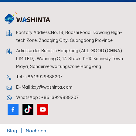
Lackierer jederzeit
eine perfekte
Farbwiedergabe
erzielen.
Factory Address:No. 13, Baoshi Road, Dawang High-
tech Zone, Zhaoqing City, Guangdong Province
Adresse des Büros in Hongkong (ALL GOOD (CHINA)
LIMITED): Wohnung C, 17. Stock, 11-15 Kennedy Town
Praya, Sonderverwaltungszone Hongkong
Tel :
+86 13929838207
E-Mail :
kay@washinta.com
WhatsApp :
+86 13929838207
Blog
|
Nachricht