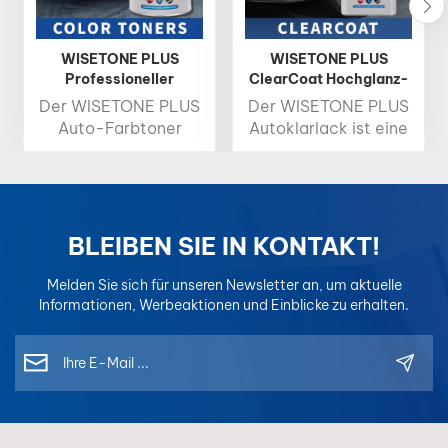
WISETONE PLUS
WISETONE PLUS
Professioneller
ClearCoat Hochglanz-
Farbtoner 1K Basislack
Klarlack für die
Der WISETONE PLUS
Der WISETONE PLUS
2K Decklack
Autoreparatur,
Auto-Farbtoner
Autoklarlack ist eine
schnelltrocknend
bietet hohe
schützende
Helligkeit, satte
Hochglanzschicht,
Farbsättigung und
die den Autolack vor
präzise
Beschädigungen
Farbgenauigkeit und
schützt und
BLEIBEN SIE IN KONTAKT!
ist damit die ideale
gleichzeitig seinen
Wahl für
Glanz verstärkt. Er
Melden Sie sich für unseren Newsletter an, um aktuelle
professionelle
trocknet schnell und
Informationen, Werbeaktionen und Einblicke zu erhalten.
Farbabstimmung.
lässt sich leicht
Jeder Toner ist für
auftragen.
einfaches Mischen
und konsistente
Ergebnisse konzipiert
und für optimale