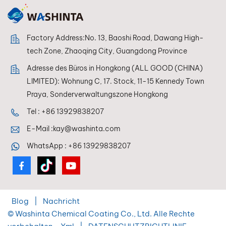
Kompatibilität in
Mischsystemen
formuliert, sodass
Factory Address:No. 13, Baoshi Road, Dawang High-
Lackierer jederzeit
eine perfekte
tech Zone, Zhaoqing City, Guangdong Province
Farbwiedergabe
Adresse des Büros in Hongkong (ALL GOOD (CHINA)
erzielen.
LIMITED): Wohnung C, 17. Stock, 11-15 Kennedy Town
Praya, Sonderverwaltungszone Hongkong
Tel :
+86 13929838207
E-Mail :
kay@washinta.com
WhatsApp :
+86 13929838207
Blog
|
Nachricht
© Washinta Chemical Coating Co., Ltd. Alle Rechte