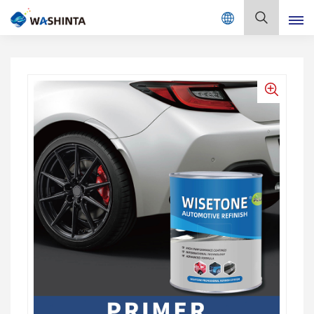
Mix Color Online
Deutsch
English
Français
Deutsch
Русский
Español
Português
日本語
한국어