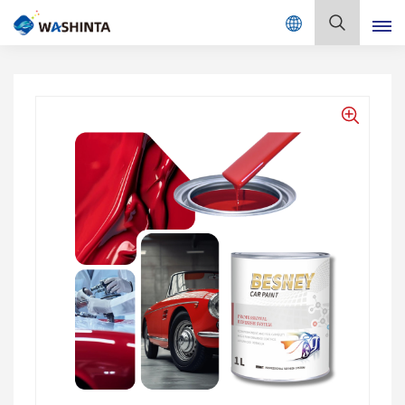
Mix Color Online
Deutsch
English
Français
Deutsch
Русский
Español
Português
日本語
한국어