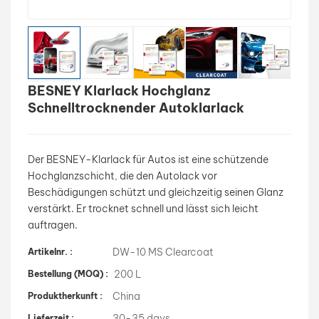
بالعربية
فارسی
BESNEY Klarlack Hochglanz
中文
Schnelltrocknender Autoklarlack
Der BESNEY-Klarlack für Autos ist eine schützende
Hochglanzschicht, die den Autolack vor
Beschädigungen schützt und gleichzeitig seinen Glanz
verstärkt. Er trocknet schnell und lässt sich leicht
auftragen.
DW-10 MS Clearcoat
Artikelnr. :
200 L
Bestellung (MOQ) :
China
Produktherkunft :
30-35 days
Lieferzeit :