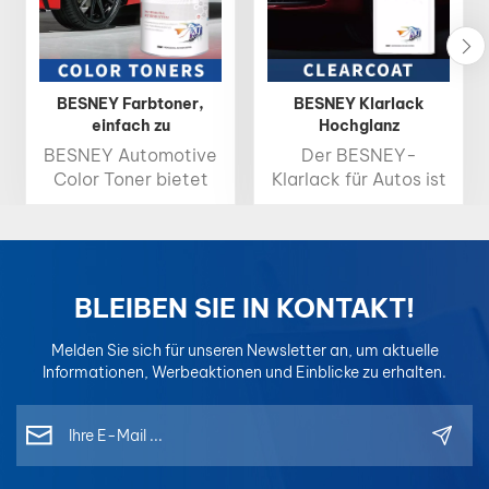
BESNEY Farbtoner,
BESNEY Klarlack
einfach zu
Hochglanz
kombinierende Farbe,
Schnelltrocknender
BESNEY Automotive
Der BESNEY-
1K-Basislack, 2K-
Autoklarlack
Color Toner bietet
Klarlack für Autos ist
Decklack
hohe Helligkeit, satte
eine schützende
Farbsättigung und
Hochglanzschicht,
präzise
die den Autolack vor
Farbgenauigkeit und
Beschädigungen
ist damit die ideale
schützt und
BLEIBEN SIE IN KONTAKT!
Wahl für
gleichzeitig seinen
professionelle
Glanz verstärkt. Er
Melden Sie sich für unseren Newsletter an, um aktuelle
Farbabstimmung.
trocknet schnell und
Informationen, Werbeaktionen und Einblicke zu erhalten.
Entwickelt für
lässt sich leicht
einfaches Mischen
auftragen.
und konsistente
Ergebnisse, sodass