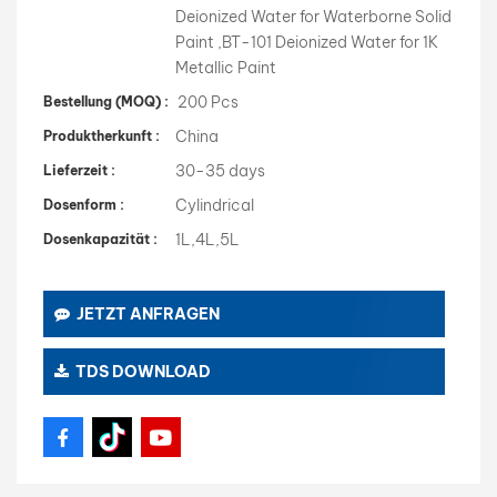
Deionized Water for Waterborne Solid
Paint ,BT-101 Deionized Water for 1K
Metallic Paint
200 Pcs
Bestellung (MOQ) :
China
Produktherkunft :
30-35 days
Lieferzeit :
Cylindrical
Dosenform :
1L,4L,5L
Dosenkapazität :
JETZT ANFRAGEN
TDS DOWNLOAD