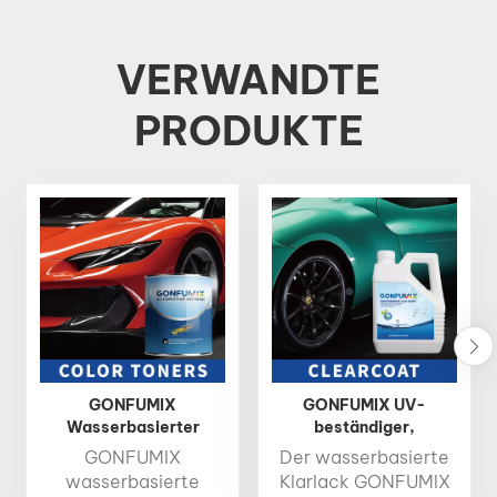
VERWANDTE
PRODUKTE
GONFUMIX
GONFUMIX UV-
Wasserbasierter
beständiger,
Farbtoner
umweltfreundlicher
GONFUMIX
Der wasserbasierte
Professioneller
Klarlack auf
wasserbasierte
Klarlack GONFUMIX
wasserbasierter Farb-
Wasserbasis