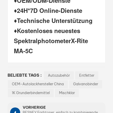
♦OEM/ODM-Dienste
♦24H*7D Online-Dienste
♦
Technische Unterstützung
♦Kostenloses neuestes
SpektralphotometerX-Rite
MA-5C
BELIEBTE TAGS :
Autozubehör
Entfetter
OEM-Autolackhersteller China
Galvanobinder
1K Grundierbindemittel
Mischklar
VORHERIGE
BESNEY Farbtoner, einfach zu kombinierende