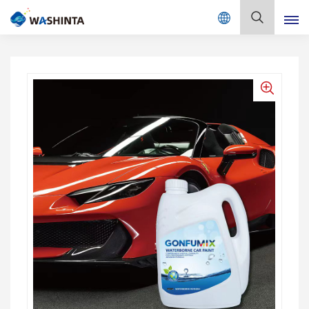
Mix Color Online
Deutsch
English
Français
Deutsch
Русский
Español
Português
日本語
한국어