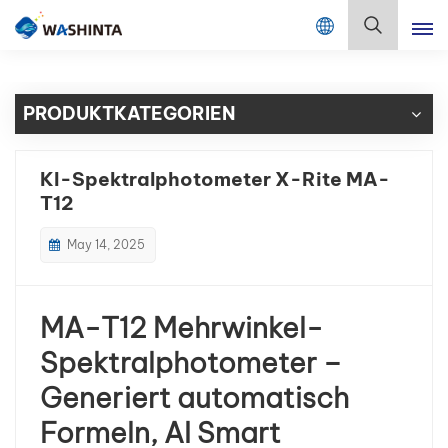
Mix Color Online
Deutsch
PRODUKTKATEGORIEN
English
Français
KI-Spektralphotometer X-Rite MA-
T12
Deutsch
May 14, 2025
Русский
Español
MA-T12 Mehrwinkel-
Português
Spektralphotometer –
Generiert automatisch
日本語
Formeln, AI Smart
한국어