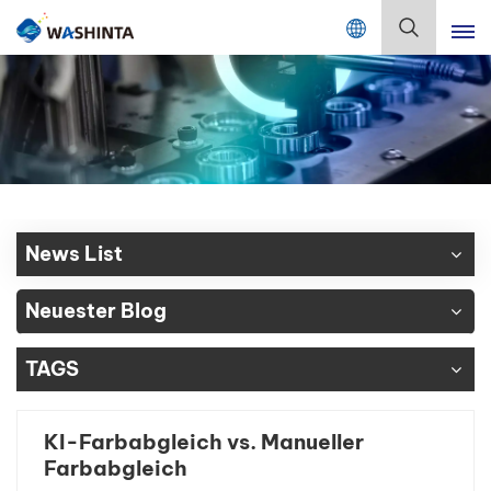
Mix Color Online
Deutsch
English
Français
Deutsch
News List
Русский
Neuester Blog
Español
TAGS
Português
日本語
KI-Farbabgleich vs. Manueller
Farbabgleich
한국어