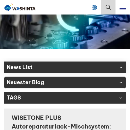
Mix Color Online
Deutsch
English
Français
Deutsch
News List
Русский
Neuester Blog
Español
TAGS
Português
日本語
WISETONE PLUS
Autoreparaturlack-Mischsystem:
한국어