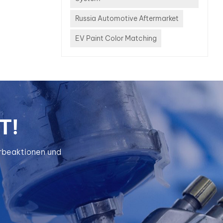
Russia Automotive Aftermarket
EV Paint Color Matching
T!
erbeaktionen und