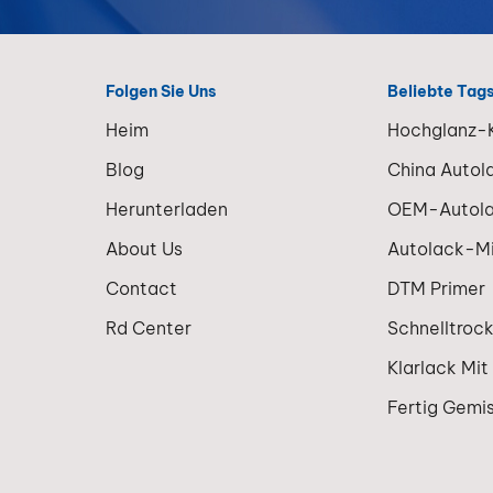
Folgen Sie Uns
Beliebte Tag
Heim
Hochglanz-K
Blog
China Autol
Herunterladen
OEM-Autol
About Us
Autolack-M
Contact
DTM Primer
Rd Center
Schnelltroc
Klarlack Mit
Fertig Gemi