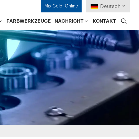
Mix Color Online
Deutsch
FARBWERKZEUGE
NACHRICHT
KONTAKT
English
Français
Deutsch
Русский
Español
Português
日本語
한국어