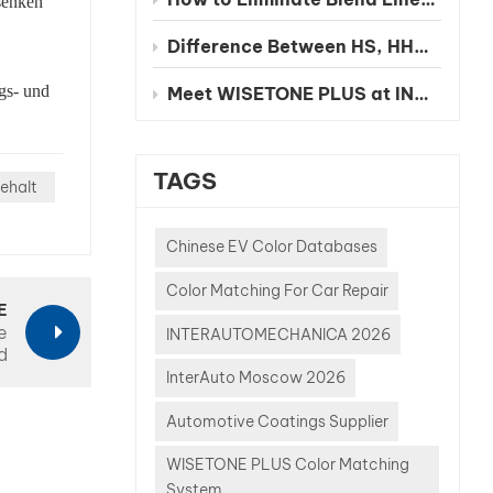
senken
Difference Between HS, HHS and UHS Clearcoat
ngs- und
Meet WISETONE PLUS at INA PAACE Automechanika Mexico City 2026 – BOOTH NO. 1826-2
TAGS
ehalt
Chinese EV Color Databases
Color Matching For Car Repair
E
e
INTERAUTOMECHANICA 2026
d
InterAuto Moscow 2026
Automotive Coatings Supplier
WISETONE PLUS Color Matching
System