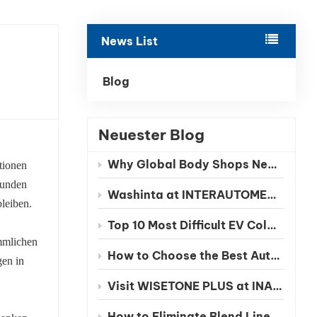
بالعربية
News List
فارسی
中文
Blog
Neuester Blog
Why Global Body Shops Need Chinese EV Color Databases
tionen
Kunden
Washinta at INTERAUTOMECHANICA 2026 Moscow
leiben.
Top 10 Most Difficult EV Colors to Match in 2026
mmlichen
How to Choose the Best Automotive Refinish Paint Manufacturer in China
gen in
Visit WISETONE PLUS at INA PAACE Automechanika Mexico 2026 – Meet Your Trusted Automotive Refinish Paint Manufacturer
How to Eliminate Blend Lines in Automotive Spot Repairs: The Benefits of Seamless Clearcoat Technology