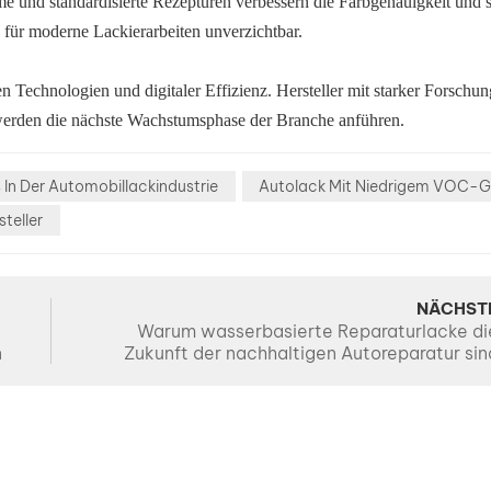
me und standardisierte Rezepturen verbessern die Farbgenauigkeit und 
für moderne Lackierarbeiten unverzichtbar.
n Technologien und digitaler Effizienz. Hersteller mit starker Forschu
werden die nächste Wachstumsphase der Branche anführen.
 In Der Automobillackindustrie
Autolack Mit Niedrigem VOC-G
teller
NÄCHST
Warum wasserbasierte Reparaturlacke di
n
Zukunft der nachhaltigen Autoreparatur sin