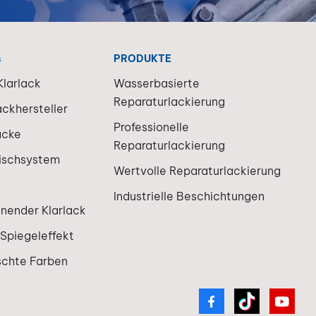
s
PRODUKTE
larlack
Wasserbasierte
Reparaturlackierung
ackhersteller
Professionelle
acke
Reparaturlackierung
ischsystem
Wertvolle Reparaturlackierung
Industrielle Beschichtungen
knender Klarlack
 Spiegeleffekt
schte Farben