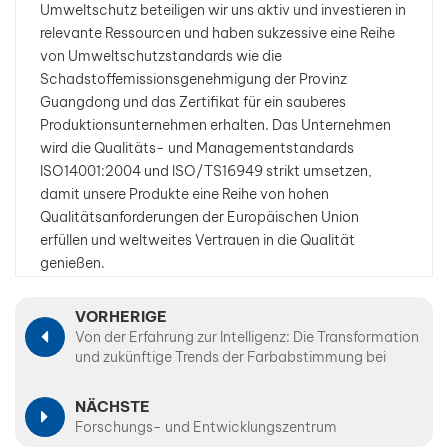
Umweltschutz beteiligen wir uns aktiv und investieren in
relevante Ressourcen und haben sukzessive eine Reihe
بالعربية
von Umweltschutzstandards wie die
Schadstoffemissionsgenehmigung der Provinz
فارسی
Guangdong und das Zertifikat für ein sauberes
Produktionsunternehmen erhalten. Das Unternehmen
中文
wird die Qualitäts- und Managementstandards
ISO14001:2004 und ISO/TS16949 strikt umsetzen,
damit unsere Produkte eine Reihe von hohen
Qualitätsanforderungen der Europäischen Union
erfüllen und weltweites Vertrauen in die Qualität
genießen.
VORHERIGE
Von der Erfahrung zur Intelligenz: Die Transformation
und zukünftige Trends der Farbabstimmung bei
Autoreparaturlacken
NÄCHSTE
Forschungs- und Entwicklungszentrum