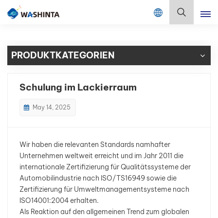
Mix Color Online
Deutsch
PRODUKTKATEGORIEN
English
Français
Schulung im Lackierraum
Deutsch
May 14, 2025
Русский
Wir haben die relevanten Standards namhafter
Español
Unternehmen weltweit erreicht und im Jahr 2011 die
internationale Zertifizierung für Qualitätssysteme der
Português
Automobilindustrie nach ISO/TS16949 sowie die
Zertifizierung für Umweltmanagementsysteme nach
日本語
ISO14001:2004 erhalten.
Als Reaktion auf den allgemeinen Trend zum globalen
한국어