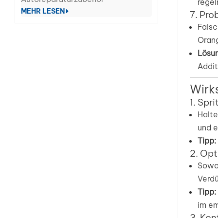
regel
MEHR LESEN
7. Pro
Falsc
Oran
Lösun
Addit
Wirk
1. Spr
Halte
und e
Tipp:
2. Opt
Sowoh
Verdü
Tipp:
im em
3. Kon