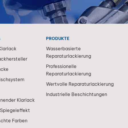
s
PRODUKTE
larlack
Wasserbasierte
Reparaturlackierung
ackhersteller
Professionelle
acke
Reparaturlackierung
ischsystem
Wertvolle Reparaturlackierung
Industrielle Beschichtungen
knender Klarlack
 Spiegeleffekt
schte Farben