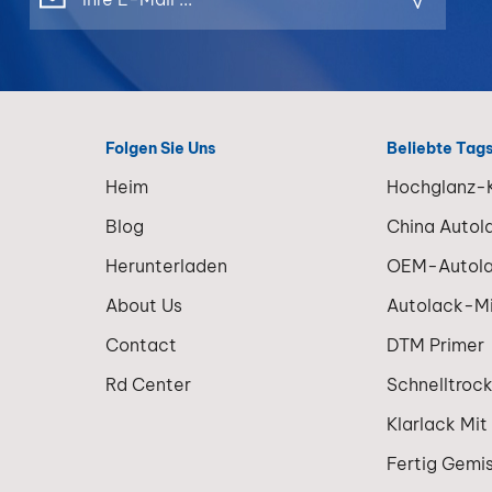
Folgen Sie Uns
Beliebte Tag
Heim
Hochglanz-K
Blog
China Autol
Herunterladen
OEM-Autol
About Us
Autolack-M
Contact
DTM Primer
Rd Center
Schnelltroc
Klarlack Mit
Fertig Gemi