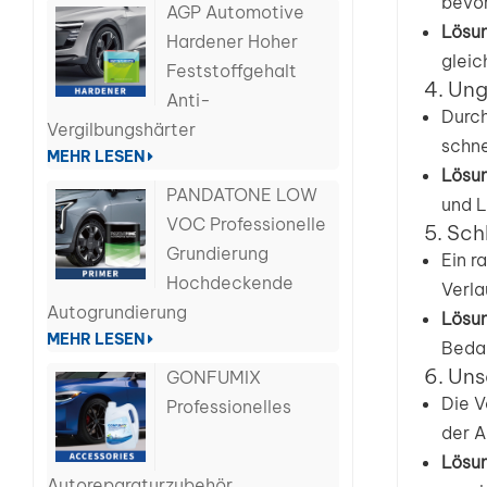
bevor
AGP Automotive
Lösun
Hardener Hoher
gleic
Feststoffgehalt
4. Un
Anti-
Durch
Vergilbungshärter
schne
MEHR LESEN
Lösun
PANDATONE LOW
und L
VOC Professionelle
5. Sch
Grundierung
Ein r
Hochdeckende
Verla
Autogrundierung
Lösun
MEHR LESEN
Bedar
6. Un
GONFUMIX
Die V
Professionelles
der A
Lösun
Autoreparaturzubehör