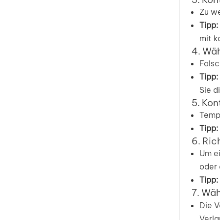
Zu we
Tipp:
mit k
4. Wäh
Falsc
Tipp:
Sie d
5. Kon
Tempe
Tipp:
6. Ric
Um ei
oder 
Tipp:
7. Wäh
Die V
Verla