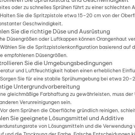
ites oder zu schnelles Sprühen führt zu einer schlechten
Halten Sie die Spritzpistole etwa 15–20 cm von der Oberf
onstanter Geschwindigkeit.
len Sie die richtige Düse und Ausrüstung
he Düsengrößen oder Luftkappen können Orangenhaut ve
Wählen Sie die Spritzpistolenkonfiguration basierend auf 
ie empfohlenen Düsengrößen.
trollieren Sie die Umgebungsbedingungen
ratur und Luftfeuchtigkeit haben einen erheblichen Einflu
Sorgen Sie für eine stabile Sprühumgebung bei etwa 20–25
htige Untergrundvorbereitung
ne gleichmäßige Farbhaftung zu gewährleisten, muss der U
anderen Verunreinigungen sein.
Vor dem Sprühen die Oberfläche gründlich reinigen, schlei
len Sie geeignete Lösungsmittel und Additive
erdunstungsrate von Lösungsmitteln und die Verwendung v
uf und die Trocknung der Farbe. Falsche Entscheidungen k