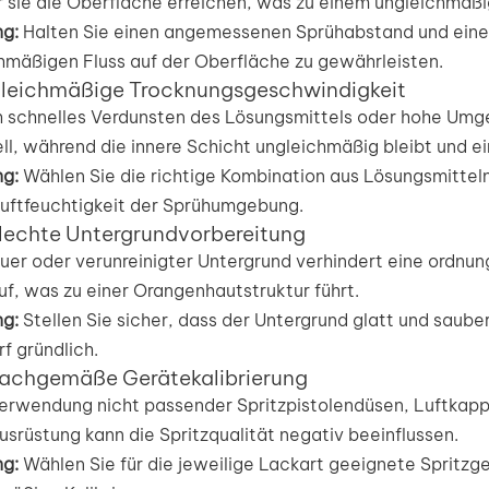
 sie die Oberfläche erreichen, was zu einem ungleichmäßig
g:
Halten Sie einen angemessenen Sprühabstand und eine 
hmäßigen Fluss auf der Oberfläche zu gewährleisten.
gleichmäßige Trocknungsgeschwindigkeit
 schnelles Verdunsten des Lösungsmittels oder hohe Umg
ll, während die innere Schicht ungleichmäßig bleibt und ei
g:
Wählen Sie die richtige Kombination aus Lösungsmitteln
uftfeuchtigkeit der Sprühumgebung.
lechte Untergrundvorbereitung
auer oder verunreinigter Untergrund verhindert eine ord
uf, was zu einer Orangenhautstruktur führt.
g:
Stellen Sie sicher, dass der Untergrund glatt und sauber 
f gründlich.
sachgemäße Gerätekalibrierung
erwendung nicht passender Spritzpistolendüsen, Luftkappe
usrüstung kann die Spritzqualität negativ beeinflussen.
g:
Wählen Sie für die jeweilige Lackart geeignete Spritzge