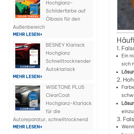
Hochglanz-
Schilderfarbe auf
Ölbasis für den
Außenbereich
MEHR LESEN
Häuf
BESNEY Klarlack
1. Fal
Hochglanz
Ein n
Schnelltrocknender
sich 
Autoklarlack
Lösun
MEHR LESEN
2. Hoh
Farbe
WISETONE PLUS
schwe
ClearCoat
Lösun
Hochglanz-Klarlack
einzu
für die
3. Fal
Autoreparatur, schnelltrocknend
Wenn 
MEHR LESEN