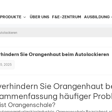
PRODUKTE
ÜBER UNS
F&E-ZENTRUM
AUSBILDUNG
tolackieren
rhindern Sie Orangenhaut beim Autolackieren
15, 2025
verhindern Sie Orangenhaut b
ammenfassung häufiger Probl
ist Orangenschale?
Autoreparaturlackierindustrie
Orangenschale
Bezeichnet ei