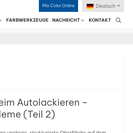
Mix Color Online
Deutsch
FARBWERKZEUGE
NACHRICHT
KONTAKT
English
Français
Deutsch
Русский
Español
eim Autolackieren –
Português
eme (Teil 2)
日本語
한국어
ne unebene, strukturierte Oberfläche auf dem