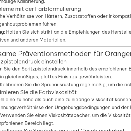
mäßige Kalibrierung.
bleme mit der Farbformulierung
he Verhältnisse von Härtern, Zusatzstoffen oder inkompat
genhautproblemen führen.
g:
Halten Sie sich strikt an die Empfehlungen des Herstell
iven und anderen Materialien.
same Präventionsmethoden für Orange
itzpistolendruck einstellen
n Sie den Spritzpistolendruck innerhalb des empfohlenen
in gleichmäßiges, glattes Finish zu gewährleisten.
Kalibrieren Sie die Sprühausrüstung regelmäßig, um die ri
imieren Sie die Farbviskosität
l eine zu hohe als auch eine zu niedrige Viskosität könne
nnungsverhältnisse den Umgebungsbedingungen und der F
Verwenden Sie einen Viskositätsbecher, um die Viskosität 
pfohlenen Bereich liegt.
trollieren Sie Sprühdistanz und Geschwindigkeit