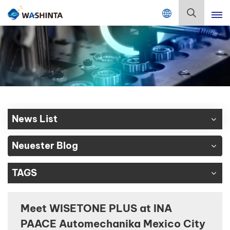
Mix Color Online
Deutsch
English
Français
Deutsch
News List
Русский
Neuester Blog
Español
TAGS
Português
日本語
Meet WISETONE PLUS at INA
PAACE Automechanika Mexico City
한국어