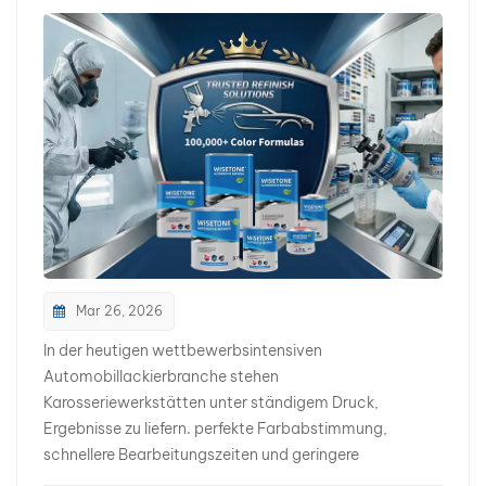
products are widely used in Europe, North America,
Latin America, the Middle East, Africa, and Asia.
Intelligent Color Matching for Modern Vehicles The
rapid growth of Chinese electric vehicle exports has
created new challenges for collision repair centers and
body shops worldwide. WISETONE PLUS offers: ✔ More
than 100,000 color formulas ✔ AI-assisted color
matching technology ✔ Fast formula retrieval ✔
Spectrophotometer integration ✔ Reduced paint
waste ✔ Improved workshop efficiency ✔ Accurate
color matching for EVs and conventional vehicles Our
intelligent color matching solution helps technicians
Mar 26, 2026
save time while achieving excellent color accuracy.
In der heutigen wettbewerbsintensiven
Looking for Distributors in Latin America WISETONE
Automobillackierbranche stehen
PLUS is actively expanding its distributor network
Karosseriewerkstätten unter ständigem Druck,
across Latin America. We are seeking long-term
Ergebnisse zu liefern. perfekte Farbabstimmung,
partners in: • Mexico • Colombia • Peru • Chile •
schnellere Bearbeitungszeiten und geringere
Ecuador • Guatemala • Costa Rica • Panama •
Materialkosten.Herkömmliche Lacksysteme können