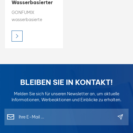
Wasserbasierter
Farbtoner
بالعربية
GONFUMIX
Professioneller
wasserbasierte
wasserbasierter
فارسی
Farbtoner werden mit
Farb-1K-
fortschrittlicher
Basislack
中文
umweltfreundlicher
Technologie
formuliert, um geringe
VOC-Emissionen,
genaue
Farbabstimmung und
BLEIBEN SIE IN KONTAKT!
einfaches Mischen.
Unsere Farbtoner
Melden Sie sich für unseren Newsletter an, um aktuelle
wurden für die
Informationen, Werbeaktionen und Einblicke zu erhalten.
Autolackierung und
OEM-Reparatur
entwickelt und
gewährleisten präzise