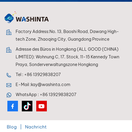
Farbwiedergabe für
ein makelloses Finish.
Factory Address:No. 13, Baoshi Road, Dawang High-
tech Zone, Zhaoqing City, Guangdong Province
Adresse des Büros in Hongkong (ALL GOOD (CHINA)
LIMITED): Wohnung C, 17. Stock, 11-15 Kennedy Town
Praya, Sonderverwaltungszone Hongkong
Tel :
+86 13929838207
E-Mail :
kay@washinta.com
WhatsApp :
+86 13929838207
Blog
|
Nachricht