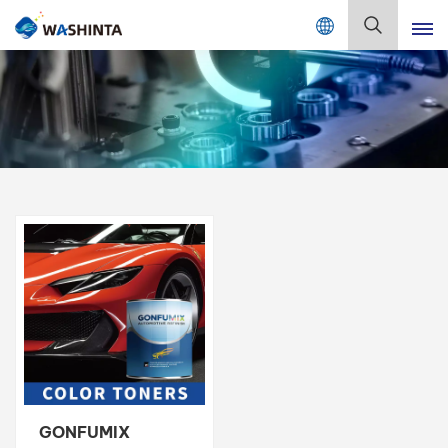
Mix Color Online
Deutsch
English
Français
Deutsch
Русский
Español
Português
日本語
GONFUMIX
한국어