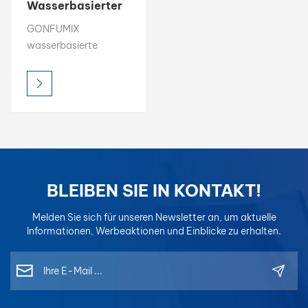
Wasserbasierter
Farbtoner
بالعربية
GONFUMIX
Professioneller
wasserbasierte
wasserbasierter
فارسی
Farbtoner werden mit
Farb-1K-
fortschrittlicher
Basislack
中文
umweltfreundlicher
Technologie
formuliert, um geringe
VOC-Emissionen,
genaue
Farbabstimmung und
BLEIBEN SIE IN KONTAKT!
einfaches Mischen.
Unsere Farbtoner
Melden Sie sich für unseren Newsletter an, um aktuelle
wurden für die
Informationen, Werbeaktionen und Einblicke zu erhalten.
Autolackierung und
OEM-Reparatur
entwickelt und
gewährleisten präzise