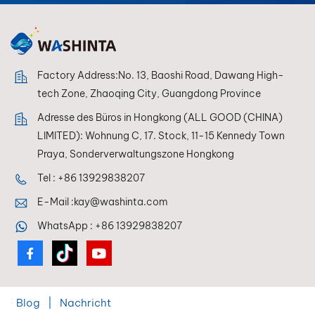
Farbwiedergabe für
ein makelloses Finish.
Factory Address:No. 13, Baoshi Road, Dawang High-
tech Zone, Zhaoqing City, Guangdong Province
Adresse des Büros in Hongkong (ALL GOOD (CHINA)
LIMITED): Wohnung C, 17. Stock, 11-15 Kennedy Town
Praya, Sonderverwaltungszone Hongkong
Tel :
+86 13929838207
E-Mail :
kay@washinta.com
WhatsApp :
+86 13929838207
Blog
|
Nachricht