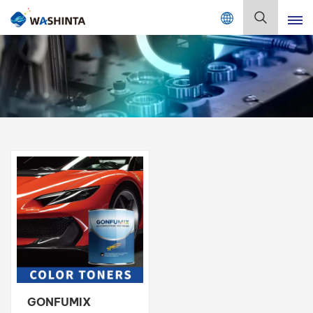
Mix Color Online
Deutsch
English
Français
Deutsch
Русский
Español
Português
日本語
GONFUMIX
한국어