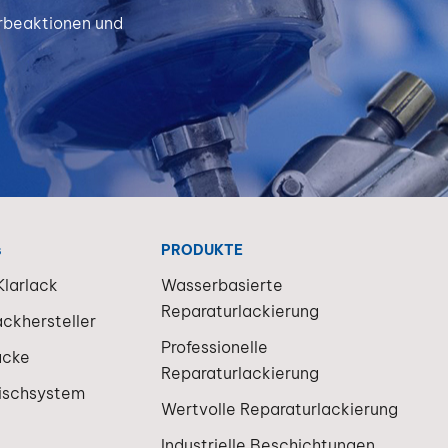
erbeaktionen und
s
PRODUKTE
larlack
Wasserbasierte
Reparaturlackierung
ackhersteller
Professionelle
acke
Reparaturlackierung
ischsystem
Wertvolle Reparaturlackierung
Industrielle Beschichtungen