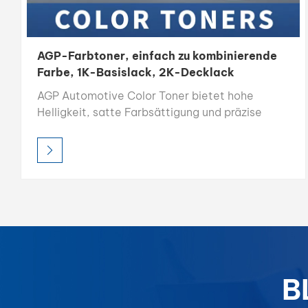
AGP-Farbtoner, einfach zu kombinierende
Farbe, 1K-Basislack, 2K-Decklack
AGP Automotive Color Toner bietet hohe
Helligkeit, satte Farbsättigung und präzise
Farbgenauigkeit und ist damit die ideale Wahl
für professionelle Farbabstimmung. Jeder Toner
ist für einfaches Mischen und konsistente
Ergebnisse konzipiert und für optimale
Kompatibilität in Mischsystemen formuliert,
sodass Lackierer jederzeit eine perfekte
Farbwiedergabe erzielen.
B