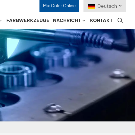
Mix Color Online
Deutsch
FARBWERKZEUGE
NACHRICHT
KONTAKT
English
Français
Deutsch
Русский
Español
Português
日本語
한국어