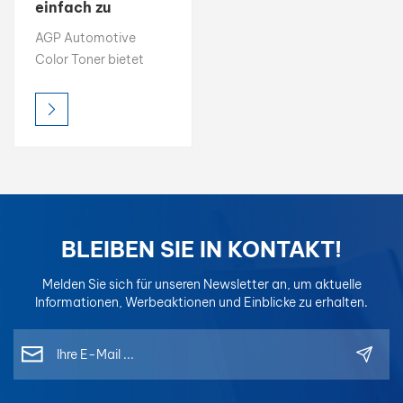
einfach zu
kombinierende
بالعربية
AGP Automotive
Farbe, 1K-
Color Toner bietet
Basislack, 2K-
فارسی
hohe Helligkeit, satte
Decklack
Farbsättigung und
中文
präzise
Farbgenauigkeit und
ist damit die ideale
Wahl für professionelle
Farbabstimmung.
Jeder Toner ist für
BLEIBEN SIE IN KONTAKT!
einfaches Mischen und
konsistente Ergebnisse
Melden Sie sich für unseren Newsletter an, um aktuelle
konzipiert und für
Informationen, Werbeaktionen und Einblicke zu erhalten.
optimale
Kompatibilität in
Mischsystemen
formuliert, sodass