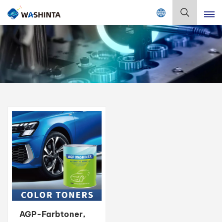
Mix Color Online
Deutsch
English
Français
Deutsch
Русский
Español
Português
日本語
AGP-Farbtoner,
한국어