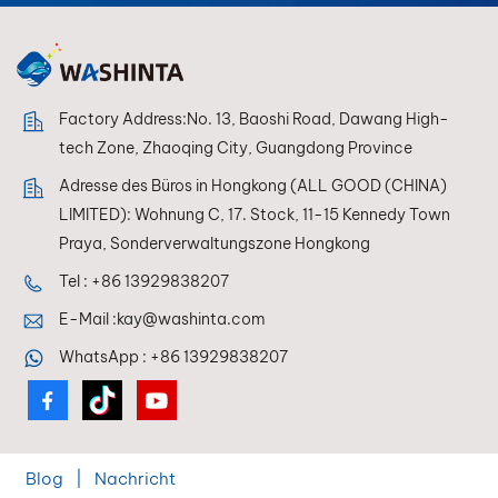
Lackierer jederzeit
eine perfekte
Farbwiedergabe
erzielen.
Factory Address:No. 13, Baoshi Road, Dawang High-
tech Zone, Zhaoqing City, Guangdong Province
Adresse des Büros in Hongkong (ALL GOOD (CHINA)
LIMITED): Wohnung C, 17. Stock, 11-15 Kennedy Town
Praya, Sonderverwaltungszone Hongkong
Tel :
+86 13929838207
E-Mail :
kay@washinta.com
WhatsApp :
+86 13929838207
Blog
|
Nachricht