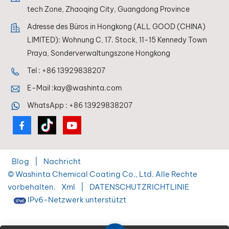
Komponenten oft nicht vollständig ausgleichen. Das
tech Zone, Zhaoqing City, Guangdong Province
bedeutet, dass moderne Autoreparaturlacke eine
Adresse des Büros in Hongkong (ALL GOOD (CHINA)
höhere Präzision, Skalierbarkeit und Systemflexibilität
LIMITED): Wohnung C, 17. Stock, 11-15 Kennedy Town
bieten müssen – und nicht nur mehr Toner. Durch
Praya, Sonderverwaltungszone Hongkong
langfristige Entwicklung und praktische Anwendung
hat WISETONE PLUS eine klare Richtung
Tel :
+86 13929838207
vorgegeben:Lösungen für die Neulackierung von
E-Mail :
kay@washinta.com
Elektrofahrzeugen müssen auf Systemebene entwickelt
WhatsApp :
+86 13929838207
werden und dürfen nicht von veralteten Strukturen
abgeleitet werden.3. Die Anwendungsmethoden
ändern sich mit dem Fahrzeugdesign. Abgesehen von
der Farbe bewirken NEVs strukturelle und materielle
Veränderungen, die sich direkt auf die Sprühleistung
Blog
|
Nachricht
auswirken: Ein höherer Anteil an Kunststoff-
© Washinta Chemical Coating Co., Ltd. Alle Rechte
Außenkomponenten Komplexere
vorbehalten.
Xml
|
DATENSCHUTZRICHTLINIE
Bauteilgeometrien Höhere Erwartungen an
IPv6-Netzwerk unterstützt
Filmgleichmäßigkeit, Schichtung und visuelle
Konsistenz Infolge: Erfahrungsbasierte Sprühmethoden