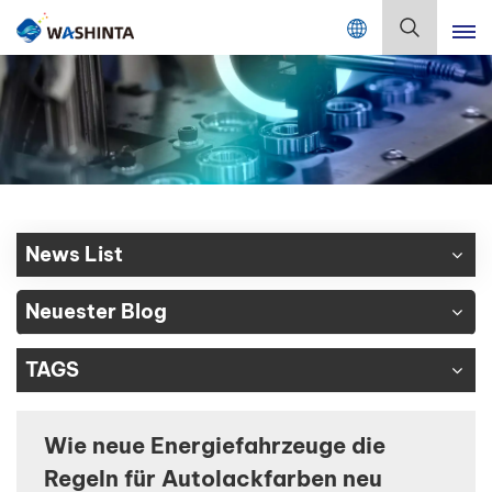
Mix Color Online
Deutsch
English
Français
Deutsch
News List
Русский
Neuester Blog
Español
TAGS
Português
日本語
Wie neue Energiefahrzeuge die
Regeln für Autolackfarben neu
한국어