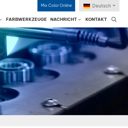
Mix Color Online
Deutsch
FARBWERKZEUGE
NACHRICHT
KONTAKT
English
Français
Deutsch
Русский
Español
Português
日本語
한국어