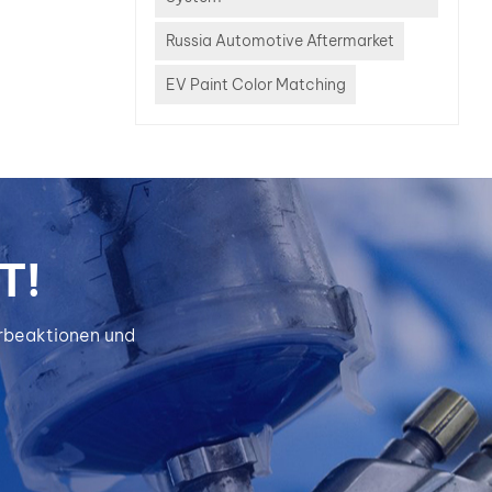
n
Russia Automotive Aftermarket
n wie
und
EV Paint Color Matching
rkstoffen
WISETONE
lösungenWISETONE
ckelt
ich
lacksysteme,
T!
zung
erbeaktionen und
rzeugen
ind,
Fokus
keit,
 und