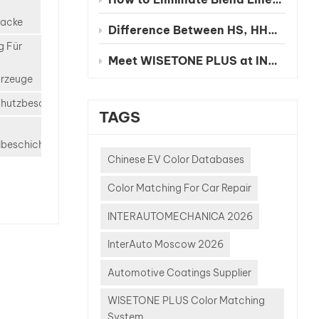
lacke
markt
Difference Between HS, HHS and UHS Clearcoat
d.
g Für
ialien,
Meet WISETONE PLUS at INA PAACE Automechanika Mexico City 2026 – BOOTH NO. 1826-2
 und
hrzeuge
sanforderungen
chutzbeschichtung
eue
TAGS
 für
turlacke.Besondere
lbeschichtungen
gen an
Chinese EV Color Databases
Color Matching For Car Repair
ackeDie
en für
INTERAUTOMECHANICA 2026
en
InterAuto Moscow 2026
ndards
h
Automotive Coatings Supplier
beständigkeit
WISETONE PLUS Color Matching
ibilität
System