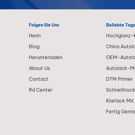
Farbgenaui
liegt, um d
entwickel
Ersatzteil
Folgen Sie Uns
Beliebte Tag
unterstütz
Heim
Hochglanz-K
der weltwe
Verbreitun
Blog
China Autol
NEVs werd
Herunterladen
OEM-Autol
spezielle
Reparaturl
About Us
Autolack-M
einem wich
Contact
DTM Primer
Wachstum
in der
Rd Center
Schnelltroc
Automobill
Klarlack Mit
Fertig Gemi