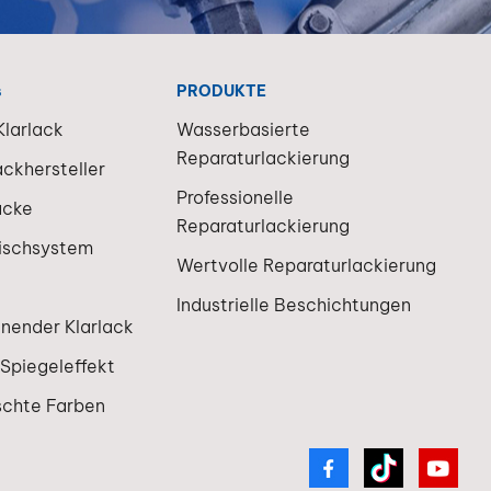
gkeit
en sich
nden
markt zu
s
PRODUKTE
en.AbschlussMit
larlack
Wasserbasierte
iten
Reparaturlackierung
g von
ackhersteller
en
Professionelle
acke
Reparaturlackierung
acke zu
ischsystem
tigen
Wertvolle Reparaturlackierung
ssegment
Industrielle Beschichtungen
knender Klarlack
ackindustrie.
 Spiegeleffekt
schte Farben