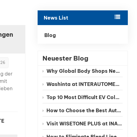
بالعربية
News List
فارسی
ungen
中文
Blog
Neuester Blog
026
Why Global Body Shops Need Chinese EV Color Databases
eg der
mit
Washinta at INTERAUTOMECHANICA 2026 Moscow
ieben
Top 10 Most Difficult EV Colors to Match in 2026
von
How to Choose the Best Automotive Refinish Paint Manufacturer in China
nd
TE
Visit WISETONE PLUS at INA PAACE Automechanika Mexico 2026 – Meet Your Trusted Automotive Refinish Paint Manufacturer
zeugen
den
How to Eliminate Blend Lines in Automotive Spot Repairs: The Benefits of Seamless Clearcoat Technology