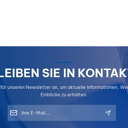
mit leichte
Materialie
Aluminium 
Verbundwe
erfüllen.
PLUS EV
Reparatur
PLUS entwi
kontinuierl
Reparatur
LEIBEN SIE IN KONTAK
die für die
Instandset
 für unseren Newsletter an, um aktuelle Informationen, W
von
Elektrofah
Einblicke zu erhalten.
geeignet s
wobei der 
auf Haltbar
Sicherheit