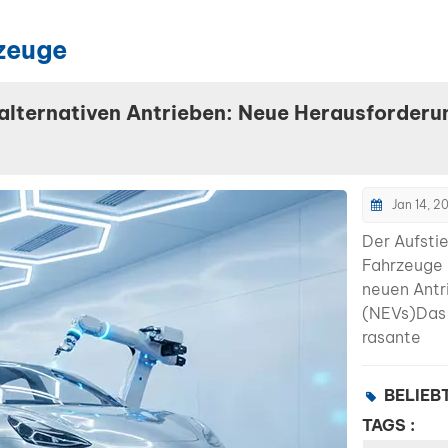
zeuge
 alternativen Antrieben: Neue Herausforder
Jan 14, 2
Der Aufsti
Fahrzeuge 
neuen Antr
(NEVs)Das
rasante
Wachstum 
Elektro- u
BELIEB
Hybridfahr
TAGS :
verändert 