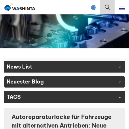
Mix Color Online
Deutsch
English
Français
Deutsch
News List
Русский
Neuester Blog
Español
TAGS
Português
日本語
Autoreparaturlacke für Fahrzeuge
mit alternativen Antrieben: Neue
한국어