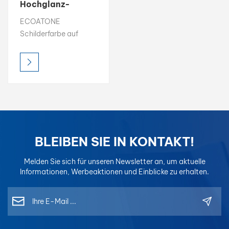
Hochglanz-
Schilderfarbe auf
بالعربية
ECOATONE
Ölbasis für den
Schilderfarbe auf
Außenbereich
فارسی
Ölbasis liefert brillante
Farbe, dauerhafter
中文
Glanz und
überragende
Haltbarkeit im
Außenbereich. Es ist
UV-beständig und
wetterfest und sorgt
BLEIBEN SIE IN KONTAKT!
dafür, dass die
Schilder auch unter
Melden Sie sich für unseren Newsletter an, um aktuelle
rauen Bedingungen
Informationen, Werbeaktionen und Einblicke zu erhalten.
ihre Leuchtkraft
behalten. Wählen Sie
aus Glanz-, Satin-
oder