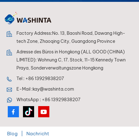
Effektoberflächen —
einfach anzuwenden,
professionell für das
Auge. ECOATONE –
Langanhaltender
Factory Address:No. 13, Baoshi Road, Dawang High-
Schutz,
tech Zone, Zhaoqing City, Guangdong Province
unübertroffene
Adresse des Büros in Hongkong (ALL GOOD (CHINA)
Brillanz. TDS
LIMITED): Wohnung C, 17. Stock, 11-15 Kennedy Town
Herunterladen Sicherheitsdatenblatt
herunterladen
Praya, Sonderverwaltungszone Hongkong
Tel :
+86 13929838207
E-Mail :
kay@washinta.com
WhatsApp :
+86 13929838207
Blog
|
Nachricht