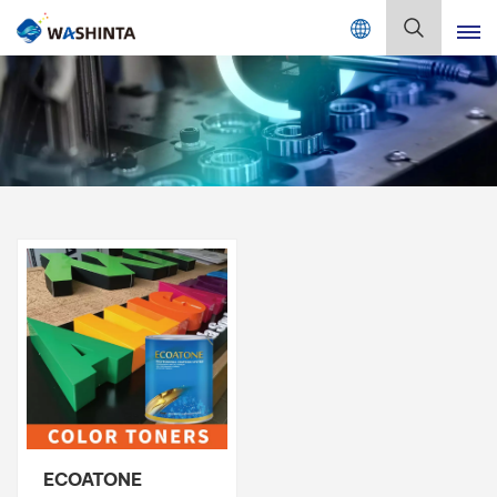
Mix Color Online
Deutsch
English
Français
Deutsch
Русский
Español
Português
日本語
ECOATONE
한국어