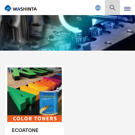
Mix Color Online
Deutsch
English
Français
Deutsch
Русский
Español
Português
日本語
ECOATONE
한국어