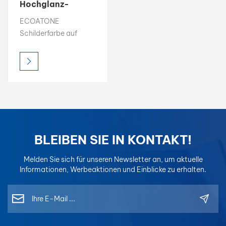
Hochglanz-
Schilderfarbe auf
بالعربية
ECOATONE
Ölbasis für den
Schilderfarbe auf
Außenbereich
فارسی
Ölbasis liefert brillante
Farbe, dauerhafter
中文
Glanz und
überragende
Haltbarkeit im
Außenbereich. Es ist
UV-beständig und
wetterfest und sorgt
BLEIBEN SIE IN KONTAKT!
dafür, dass die
Schilder auch unter
Melden Sie sich für unseren Newsletter an, um aktuelle
rauen Bedingungen
Informationen, Werbeaktionen und Einblicke zu erhalten.
ihre Leuchtkraft
behalten. Wählen Sie
aus Glanz-, Satin-
oder