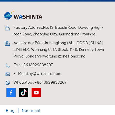
Effektoberflächen —
einfach anzuwenden,
professionell für das
Auge. ECOATONE –
Langanhaltender
Factory Address:No. 13, Baoshi Road, Dawang High-
Schutz,
tech Zone, Zhaoqing City, Guangdong Province
unübertroffene
Adresse des Büros in Hongkong (ALL GOOD (CHINA)
Brillanz. TDS
LIMITED): Wohnung C, 17. Stock, 11-15 Kennedy Town
Herunterladen Sicherheitsdatenblatt
herunterladen
Praya, Sonderverwaltungszone Hongkong
Tel :
+86 13929838207
E-Mail :
kay@washinta.com
WhatsApp :
+86 13929838207
Blog
|
Nachricht