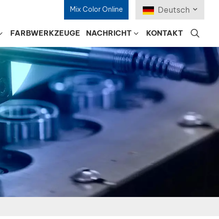
Mix Color Online
Deutsch
FARBWERKZEUGE
NACHRICHT
KONTAKT
English
Français
Deutsch
Русский
Español
Português
日本語
한국어