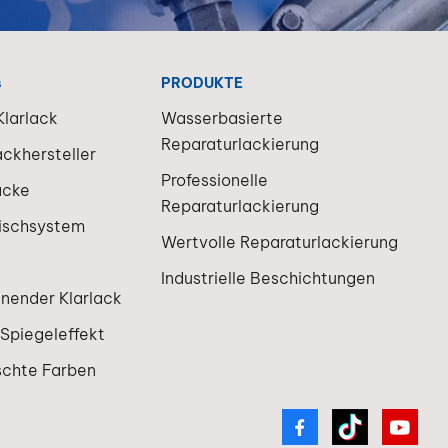
bschlussDie
te
sung
e
s
PRODUKTE
ckierung
larlack
Wasserbasierte
ienteres
Reparaturlackierung
rbareres
ackhersteller
tungsmodell
Professionelle
acke
Reparaturlackierung
ischsystem
Wertvolle Reparaturlackierung
Industrielle Beschichtungen
knender Klarlack
 Spiegeleffekt
schte Farben