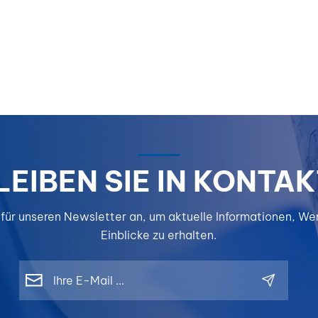
Schulungs
und verbes
Effizienz v
Farbrepar
PLUS Digit
Farblösun
PLUS integ
intelligent
Farbabsti
mit einer
LEIBEN SIE IN KONTAK
umfassend
Datenbank 
 für unseren Newsletter an, um aktuelle Informationen, W
Reparaturl
und hilft
Einblicke zu erhalten.
Karosserie
so, einheit
und profess
Ergebnisse