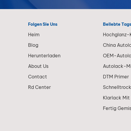
erzielen.A
KI-gestütz
Farbanpas
wandelt di
Folgen Sie Uns
Beliebte Tag
Fahrzeugla
Heim
Hochglanz-K
in ein effiz
und skalie
Blog
China Autol
Dienstleis
Herunterladen
OEM-Autol
um.
About Us
Autolack-M
Contact
DTM Primer
Rd Center
Schnelltroc
Klarlack Mit
Fertig Gemi