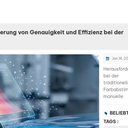
ung von Genauigkeit und Effizienz bei der
Jan 14, 2
Herausfor
bei der
traditionel
Farbabsti
manuelle
Farbabsti
ist stark v
BELIEB
Erfahrung
TAGS :
abhängig u