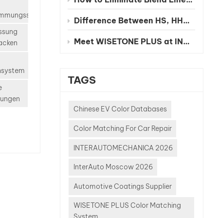
immungssystem
eiten,
Difference Between HS, HHS and UHS Clearcoat
ten und
ssung
erschwendung
Meet WISETONE PLUS at INA PAACE Automechanika Mexico City 2026 – BOOTH NO. 1826-2
acken
KI die
gkeit
hsystem
TAGS
turen
e
KI-
sungen
Chinese EV Color Databases
mmungssysteme
Color Matching For Car Repair
n
ten und
INTERAUTOMECHANICA 2026
rmeln,
InterAuto Moscow 2026
 präzise
isse zu
Automotive Coatings Supplier
ese
ie
WISETONE PLUS Color Matching
System