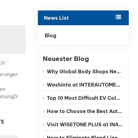
بالعربية
News List
فارسی
中文
Blog
Neuester Blog
026
Why Global Body Shops Need Chinese EV Color Databases
derungen
Washinta at INTERAUTOMECHANICA 2026 Moscow
len
mmungDie
Top 10 Most Difficult EV Colors to Match in 2026
mmung
How to Choose the Best Automotive Refinish Paint Manufacturer in China
on
TE
Visit WISETONE PLUS at INA PAACE Automechanika Mexico 2026 – Meet Your Trusted Automotive Refinish Paint Manufacturer
nd kann
How to Eliminate Blend Lines in Automotive Spot Repairs: The Benefits of Seamless Clearcoat Technology