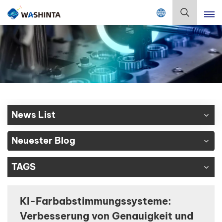
Mix Color Online
Deutsch
English
Français
Deutsch
News List
Русский
Neuester Blog
Español
TAGS
Português
日本語
KI-Farbabstimmungssysteme:
Verbesserung von Genauigkeit und
한국어