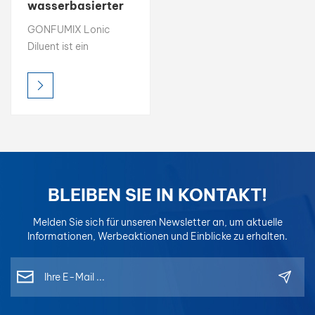
wasserbasierter
Lackverdünner
بالعربية
GONFUMIX Lonic
für die
Diluent ist ein
Autoreparaturlackierung
فارسی
umweltfreundlicher
Zusatzstoff, der die
中文
Viskosität anpasst
und den Fluss von
wasserbasierten
Autoreparaturlacken
verbessert und so eine
gleichmäßige
BLEIBEN SIE IN KONTAKT!
Anwendung und
verbesserte
Melden Sie sich für unseren Newsletter an, um aktuelle
Farbleistung
Informationen, Werbeaktionen und Einblicke zu erhalten.
gewährleistet.