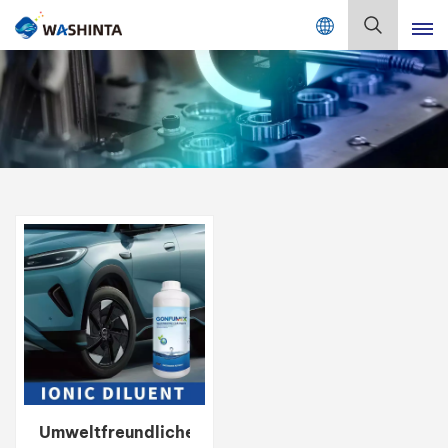
Mix Color Online
Deutsch
English
Français
Deutsch
Русский
Español
Português
日本語
Umweltfreundlicher
한국어