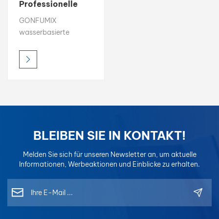
Professionelle
Autogrundierung
بالعربية
GONFUMIX
auf Wasserbasis
wasserbasierte
فارسی
Grundierung ist so
konzipiert, dass sie
中文
hervorragende
Haftung,
Füllvermögen und
Korrosionsbeständigkeit
in der
Autoreparaturlackierung.
BLEIBEN SIE IN KONTAKT!
Mit seinem VOC-arm,
umweltfreundliche
Melden Sie sich für unseren Newsletter an, um aktuelle
Formulierung, schafft
Informationen, Werbeaktionen und Einblicke zu erhalten.
es eine zuverlässige
Grundlage für
nachfolgende
Schichten von