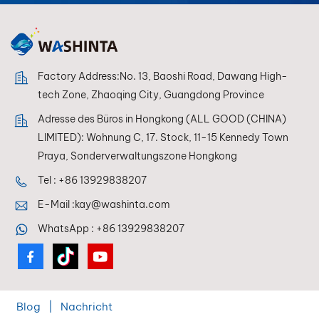
Farbtoner und
Klarlack. Mit schnell
trocknend, leicht
schleifbar und stark
deckendUnsere
Factory Address:No. 13, Baoshi Road, Dawang High-
Grundierung
tech Zone, Zhaoqing City, Guangdong Province
funktioniert auf einer
Adresse des Büros in Hongkong (ALL GOOD (CHINA)
Vielzahl von
LIMITED): Wohnung C, 17. Stock, 11-15 Kennedy Town
Untergründen,
einschließlich Metall
Praya, Sonderverwaltungszone Hongkong
und Kunststoffen, und
Tel :
+86 13929838207
gewährleistet eine
E-Mail :
kay@washinta.com
glatte und haltbare
Basis für die
WhatsApp :
+86 13929838207
Endbearbeitung.
Blog
|
Nachricht