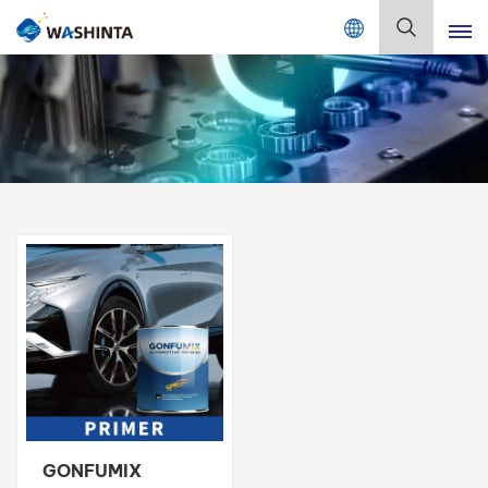
Mix Color Online
Deutsch
English
Français
Deutsch
Русский
Español
Português
日本語
GONFUMIX
한국어