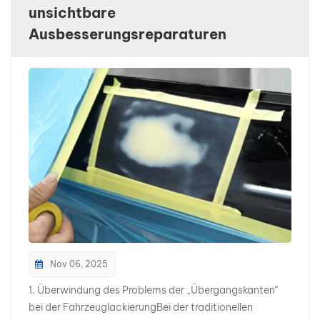
unsichtbare
بالعربية
Ausbesserungsreparaturen
فارسی
中文
Nov 06, 2025
1. Überwindung des Problems der „Übergangskanten“
bei der FahrzeuglackierungBei der traditionellen