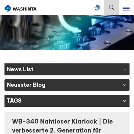
Mix Color Online
Deutsch
English
Français
Deutsch
News List
Русский
Neuester Blog
Español
TAGS
Português
日本語
WB-340 Nahtloser Klarlack | Die
verbesserte 2. Generation für
한국어