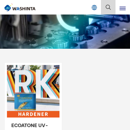
Mix Color Online
Deutsch
English
Français
Deutsch
Русский
Español
Português
日本語
ECOATONE UV-
한국어