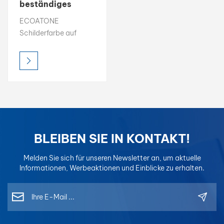
beständiges
Mischungsverhältnis
بالعربية
ECOATONE
für
Schilderfarbe auf
Schilderlackhärter
فارسی
Ölbasis liefert brillante
Farbe, dauerhafter
中文
Glanz und
überragende
Haltbarkeit im
Außenbereich. Es ist
UV-beständig und
wetterfest und sorgt
BLEIBEN SIE IN KONTAKT!
dafür, dass die
Schilder auch unter
Melden Sie sich für unseren Newsletter an, um aktuelle
rauen Bedingungen
Informationen, Werbeaktionen und Einblicke zu erhalten.
ihre Leuchtkraft
behalten. Wählen Sie
aus Glanz-, Satin-
oder