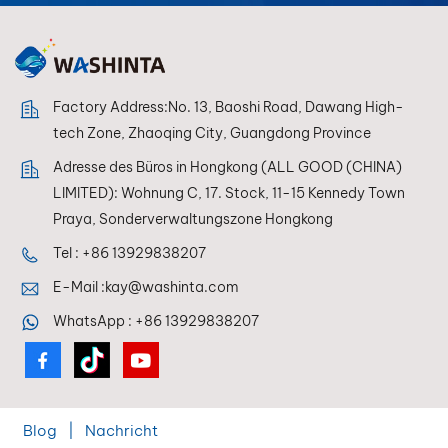
Effektoberflächen —
einfach anzuwenden,
professionell für das
Auge. ECOATONE –
Langanhaltender
Factory Address:No. 13, Baoshi Road, Dawang High-
Schutz,
tech Zone, Zhaoqing City, Guangdong Province
unübertroffene
Adresse des Büros in Hongkong (ALL GOOD (CHINA)
Brillanz.
LIMITED): Wohnung C, 17. Stock, 11-15 Kennedy Town
Praya, Sonderverwaltungszone Hongkong
Tel :
+86 13929838207
E-Mail :
kay@washinta.com
WhatsApp :
+86 13929838207
Blog
|
Nachricht