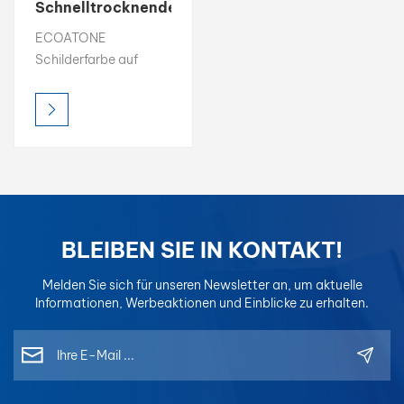
Schnelltrocknende
Grundierung für
بالعربية
ECOATONE
Schilderfarbe für
Schilderfarbe auf
den Außenbereich
فارسی
Ölbasis liefert brillante
Farbe, dauerhafter
中文
Glanz und
überragende
Haltbarkeit im
Außenbereich. Es ist
UV-beständig und
wetterfest und sorgt
BLEIBEN SIE IN KONTAKT!
dafür, dass die
Schilder auch unter
Melden Sie sich für unseren Newsletter an, um aktuelle
rauen Bedingungen
Informationen, Werbeaktionen und Einblicke zu erhalten.
ihre Leuchtkraft
behalten. Wählen Sie
aus Glanz-, Satin-
oder