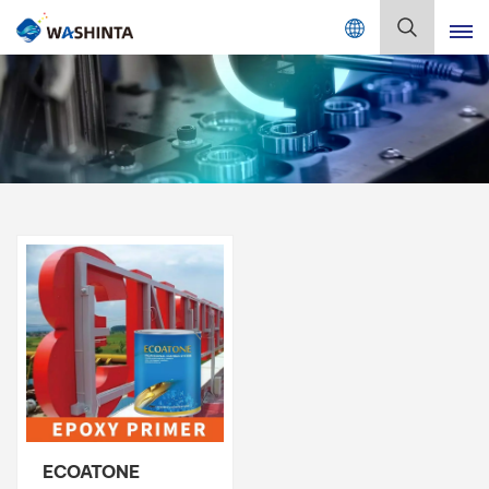
Mix Color Online
Deutsch
English
Français
Deutsch
Русский
Español
Português
日本語
ECOATONE
한국어