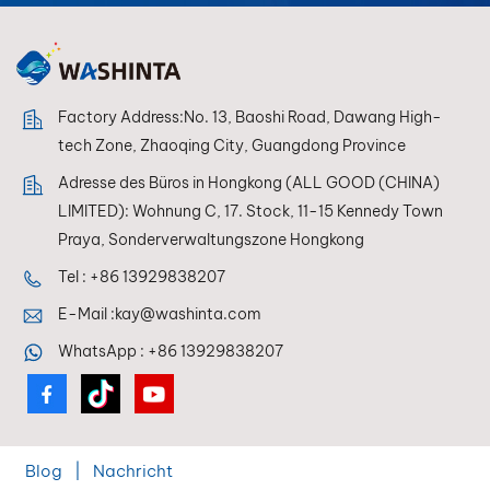
Effektoberflächen —
einfach anzuwenden,
professionell für das
Auge. ECOATONE –
Langanhaltender
Factory Address:No. 13, Baoshi Road, Dawang High-
Schutz,
tech Zone, Zhaoqing City, Guangdong Province
unübertroffene
Adresse des Büros in Hongkong (ALL GOOD (CHINA)
Brillanz.
LIMITED): Wohnung C, 17. Stock, 11-15 Kennedy Town
Praya, Sonderverwaltungszone Hongkong
Tel :
+86 13929838207
E-Mail :
kay@washinta.com
WhatsApp :
+86 13929838207
Blog
|
Nachricht