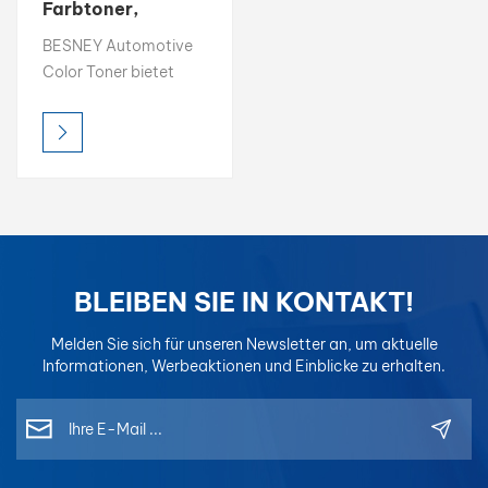
Farbtoner,
einfach zu
بالعربية
BESNEY Automotive
kombinierende
Color Toner bietet
Farbe, 1K-
فارسی
hohe Helligkeit, satte
Basislack, 2K-
Farbsättigung und
Decklack
中文
präzise
Farbgenauigkeit und
ist damit die ideale
Wahl für professionelle
Farbabstimmung.
Entwickelt für
BLEIBEN SIE IN KONTAKT!
einfaches Mischen und
konsistente
Melden Sie sich für unseren Newsletter an, um aktuelle
Ergebnisse, sodass
Informationen, Werbeaktionen und Einblicke zu erhalten.
Lackierer jederzeit
eine perfekte
Farbwiedergabe
erzielen.