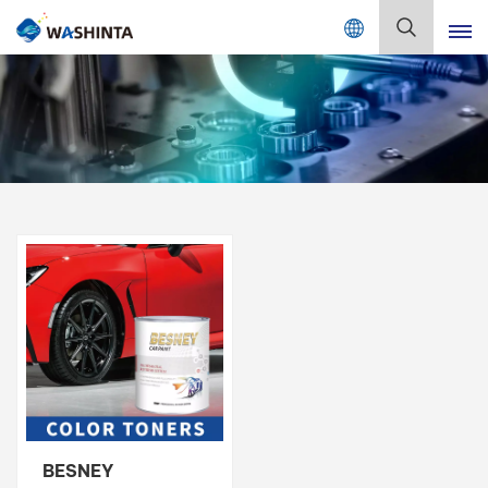
Mix Color Online
Deutsch
English
Français
Deutsch
Русский
Español
Português
日本語
BESNEY
한국어