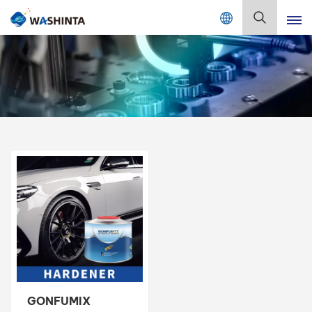
Mix Color Online
Deutsch
English
Français
Deutsch
Русский
Español
Português
日本語
GONFUMIX
한국어