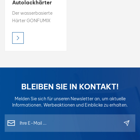
Autolackhärter
auf Wasserbasis
بالعربية
Der wasserbasierte
Härter GONFUMIX
فارسی
wurde entwickelt, um
nahtlos mit
中文
wasserbasierten
Klarlacken und
Grundierungen zu
reagieren und so die
Härte, chemische
Beständigkeit und
BLEIBEN SIE IN KONTAKT!
Langlebigkeit des
Lackfilms zu
Melden Sie sich für unseren Newsletter an, um aktuelle
verbessern. Mit
Informationen, Werbeaktionen und Einblicke zu erhalten.
geringen VOC-
Emissionen, schneller
Aushärtung und
großer