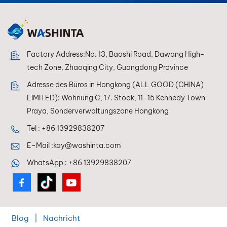
Anwendungsflexibilität
gewährleistet er eine
optimale
Beschichtungsleistung
unter verschiedenen
Factory Address:No. 13, Baoshi Road, Dawang High-
Sprühbedingungen.
tech Zone, Zhaoqing City, Guangdong Province
Adresse des Büros in Hongkong (ALL GOOD (CHINA)
LIMITED): Wohnung C, 17. Stock, 11-15 Kennedy Town
Praya, Sonderverwaltungszone Hongkong
Tel :
+86 13929838207
E-Mail :
kay@washinta.com
WhatsApp :
+86 13929838207
Blog
|
Nachricht